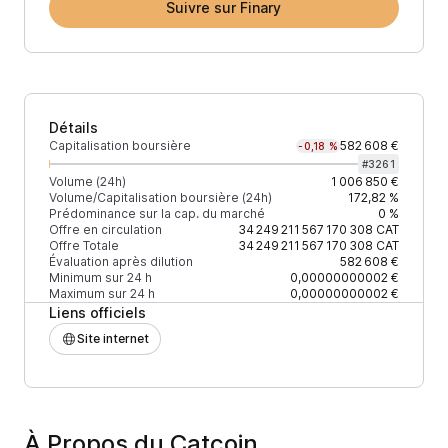
Suivre sur Finary
Détails
Capitalisation boursière
582 608 €
-0,18 %
#
3261
Volume (24h)
1 006 850 €
Volume/Capitalisation boursière (24h)
172,82 %
Prédominance sur la cap. du marché
0 %
Offre en circulation
34 249 211 567 170 308
CAT
Offre Totale
34 249 211 567 170 308
CAT
Évaluation après dilution
582 608 €
Minimum sur 24 h
0,00000000002 €
Maximum sur 24 h
0,00000000002 €
Liens officiels
Site internet
À Propos du Catcoin