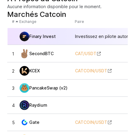
Aucune information disponible pour le moment.
Marchés Catcoin
#
Exchange
Paire
Finary Invest
Investissez en pilote automat
SecondBTC
CAT
/
USDT
1
KCEX
CATCOIN
/
USDT
2
PancakeSwap (v2)
3
Raydium
4
Gate
CATCOIN
/
USDT
5