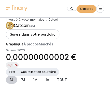
S'inscrire
Invest
Crypto-monnaies
Catcoin
Catcoin
CAT
Suivre dans votre portfolio
Graphique
À propos
Marchés
07 août 2026
0,00000000002 €
-0,18 %
Prix
Capitalisation boursière
1J
7J
1M
1A
TOUT