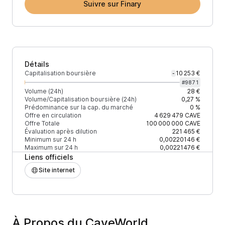
Suivre sur Finary
Détails
Capitalisation boursière
10 253 €
-
#
9871
Volume (24h)
28 €
Volume/Capitalisation boursière (24h)
0,27 %
Prédominance sur la cap. du marché
0 %
Offre en circulation
4 629 479
CAVE
Offre Totale
100 000 000
CAVE
Évaluation après dilution
221 465 €
Minimum sur 24 h
0,00220146 €
Maximum sur 24 h
0,00221476 €
Liens officiels
Site internet
À Propos du CaveWorld