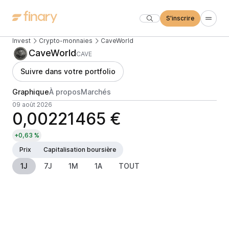
S'inscrire
Invest
Crypto-monnaies
CaveWorld
CaveWorld
CAVE
Suivre dans votre portfolio
Graphique
À propos
Marchés
09 août 2026
0,00221465 €
+0,63 %
Prix
Capitalisation boursière
1J
7J
1M
1A
TOUT