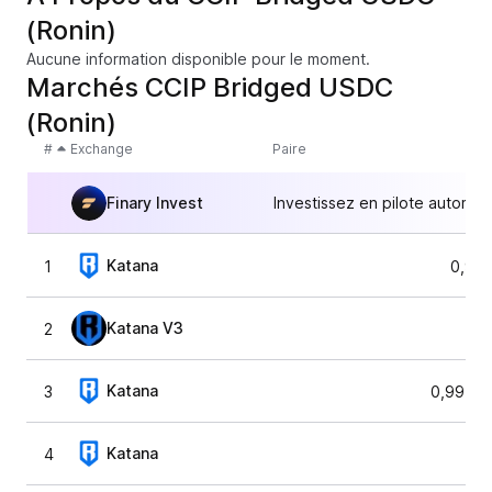
(Ronin)
Aucune information disponible pour le moment.
Marchés CCIP Bridged USDC
(Ronin)
#
Exchange
Paire
Finary Invest
Investissez en pilote automat
Katana
1
0,99
Katana V3
2
1,0
Katana
3
0,99505
Katana
4