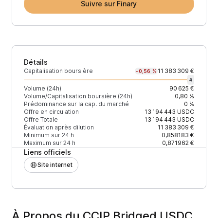
Suivre sur Finary
Détails
Capitalisation boursière
11 383 309 €
-0,56 %
#
Volume (24h)
90 625 €
Volume/Capitalisation boursière (24h)
0,80 %
Prédominance sur la cap. du marché
0 %
Offre en circulation
13 194 443
USDC
Offre Totale
13 194 443
USDC
Évaluation après dilution
11 383 309 €
Minimum sur 24 h
0,858183 €
Maximum sur 24 h
0,871962 €
Liens officiels
Site internet
À Propos du CCIP Bridged USDC