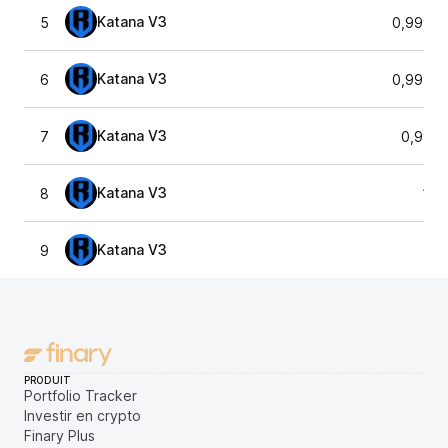
Katana V3
5
0,99997
Katana V3
6
0,99594
Katana V3
7
0,999
Katana V3
8
1,0
Katana V3
9
1,0
PRODUIT
Portfolio Tracker
Investir en crypto
Finary Plus