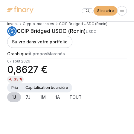
S'inscrire
Invest
Crypto-monnaies
CCIP Bridged USDC (Ronin)
CCIP Bridged USDC (Ronin)
USDC
Suivre dans votre portfolio
Graphique
À propos
Marchés
07 août 2026
0,8627 €
-0,33 %
Prix
Capitalisation boursière
1J
7J
1M
1A
TOUT