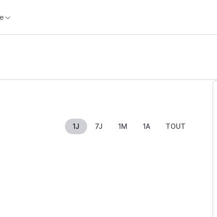
e
1J
7J
1M
1A
TOUT