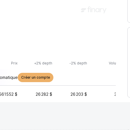
Prix
+2% depth
-2% depth
Volume (24h
tomatique
Créer un compte
561552 $
26 282 $
26 203 $
38 026 