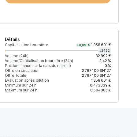
Détails
Capitalisation boursière
1 358 601 €
+0,09 %
#
2432
Volume (24h)
32 892 €
Volume/Capitalisation boursière (24h)
2,42 %
Prédominance sur la cap. du marché
0 %
)
% du volume
Confiance
Mis à jour
Offre en circulation
2 797 100
SN127
Offre Totale
2 797 100
SN127
Évaluation après dilution
1 358 601 €
Minimum sur 24 h
0,473339 €
Maximum sur 24 h
0,504085 €
$
100 %
Récemment
ÉLEVÉE