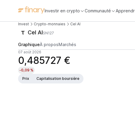
Investir en crypto
Communauté
Apprendr
Invest
Crypto-monnaies
Cel AI
Cel AI
SN127
Graphique
À propos
Marchés
07 août 2026
0,485727 €
-0,09 %
Prix
Capitalisation boursière