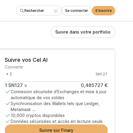
Rechercher
Se connecter
S'inscrire
/
Suivre dans votre portfolio
Suivre vos Cel AI
Convertir
SN127
1
SN127
=
0,485727 €
Connexion sécurisée d’Exchanges et mise à jour
automatique de vos soldes
Synchronisation des Wallets tels que Ledger,
Metamask ...
10,000 cryptos disponibles
Données sécurisées et accès en lecture seule
Suivre sur Finary