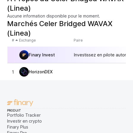
(Linea)
Aucune information disponible pour le moment.
Marchés Celer Bridged WAVAX
(Linea)
#
Exchange
Paire
Finary Invest
Investissez en pilote automat
HorizonDEX
1
6,
PRODUIT
Portfolio Tracker
Investir en crypto
Finary Plus
Finary Pro