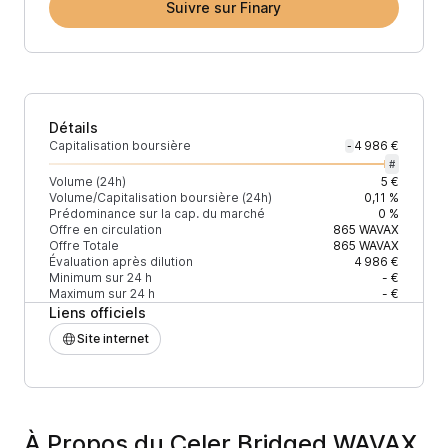
Suivre sur Finary
Détails
Capitalisation boursière
4 986 €
-
#
Volume (24h)
5 €
Volume/Capitalisation boursière (24h)
0,11 %
Prédominance sur la cap. du marché
0 %
Offre en circulation
865
WAVAX
Offre Totale
865
WAVAX
Évaluation après dilution
4 986 €
Minimum sur 24 h
- €
Maximum sur 24 h
- €
Liens officiels
Site internet
À Propos du Celer Bridged WAVAX