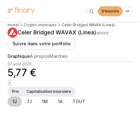
S'inscrire
Invest
Crypto-monnaies
Celer Bridged WAVAX (Linea)
Celer Bridged WAVAX (Linea)
WAVAX
Suivre dans votre portfolio
Graphique
À propos
Marchés
07 août 2026
5,77 €
-
Prix
Capitalisation boursière
1J
7J
1M
1A
TOUT