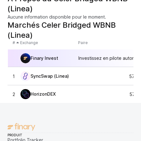
(Linea)
Aucune information disponible pour le moment.
Marchés Celer Bridged WBNB
(Linea)
#
Exchange
Paire
Finary Invest
Investissez en pilote automat
SyncSwap (Linea)
1
579,
HorizonDEX
2
572,
PRODUIT
Portfolio Tracker