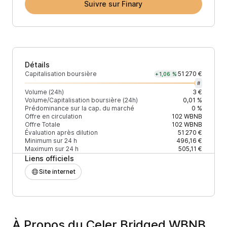
Suivre sur Finary
Détails
Capitalisation boursière
51 270 €
+1,06 %
#
Volume (24h)
3 €
Volume/Capitalisation boursière (24h)
0,01 %
Prédominance sur la cap. du marché
0 %
Offre en circulation
102
WBNB
Offre Totale
102
WBNB
Évaluation après dilution
51 270 €
Minimum sur 24 h
496,16 €
Maximum sur 24 h
505,11 €
Liens officiels
Site internet
À Propos du Celer Bridged WBNB