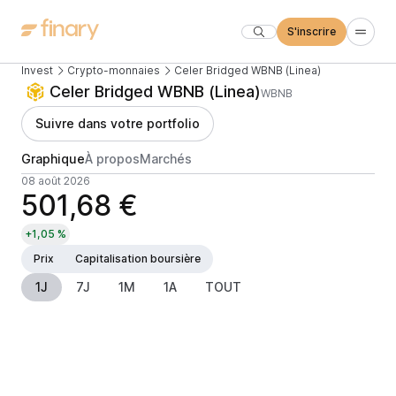
S'inscrire
Invest
Crypto-monnaies
Celer Bridged WBNB (Linea)
Celer Bridged WBNB (Linea)
WBNB
Suivre dans votre portfolio
Graphique
À propos
Marchés
08 août 2026
501,68 €
+1,05 %
Prix
Capitalisation boursière
1J
7J
1M
1A
TOUT