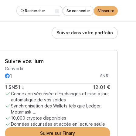
Rechercher
Se connecter
S'inscrire
/
Suivre dans votre portfolio
Suivre vos lium
Convertir
SN51
1
SN51
=
12,01 €
Connexion sécurisée d’Exchanges et mise à jour
automatique de vos soldes
Synchronisation des Wallets tels que Ledger,
Metamask ...
10,000 cryptos disponibles
Données sécurisées et accès en lecture seule
Suivre sur Finary