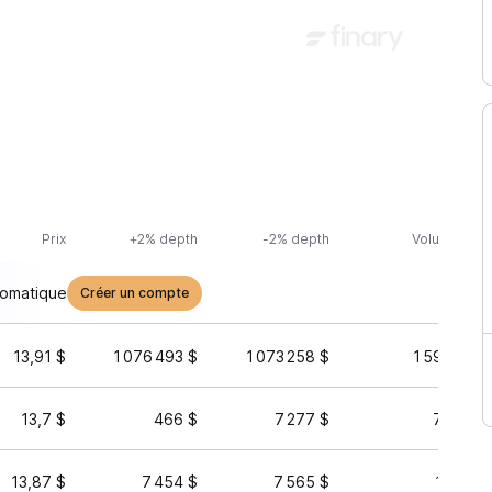
Prix
+2% depth
-2% depth
Volume (24h
tomatique
Créer un compte
13,91 $
1 076 493 $
1 073 258 $
1 595 327 
13,7 $
466 $
7 277 $
77 461 
13,87 $
7 454 $
7 565 $
16 229 