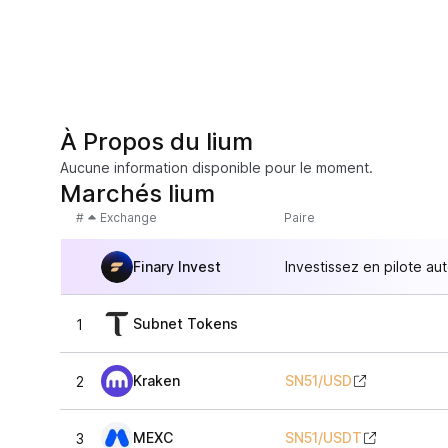
À Propos du lium
Aucune information disponible pour le moment.
Marchés lium
#
Exchange
Paire
Finary Invest
Investissez en pilote au
Subnet Tokens
1
Kraken
SN51
/
USD
2
MEXC
SN51
/
USDT
3