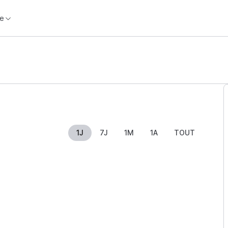
e
1J
7J
1M
1A
TOUT