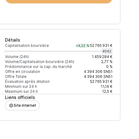
Détails
Capitalisation boursière
52 765 931 €
+4,22 %
#
362
Volume (24h)
1 459 284 €
Volume/Capitalisation boursière (24h)
2,77 %
Prédominance sur la cap. du marché
0 %
)
% du volume
Confiance
Mis à jour
Offre en circulation
4 394 306
SN51
Offre Totale
4 394 306
SN51
Évaluation après dilution
52 765 931 €
Minimum sur 24 h
11,16 €
Maximum sur 24 h
12,5 €
Liens officiels
$
94,45 %
Récemment
ÉLEVÉE
Site internet
$
4,59 %
Récemment
ÉLEVÉE
$
0,96 %
Récemment
ÉLEVÉE