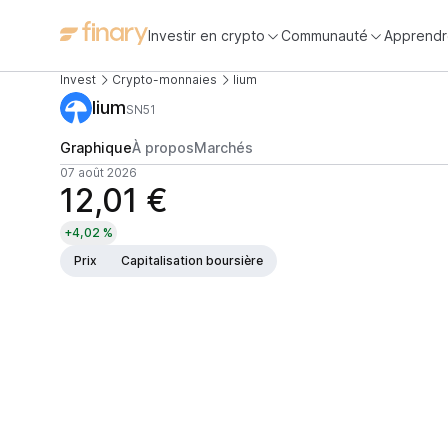
Investir en crypto
Communauté
Apprendr
Invest
Crypto-monnaies
lium
lium
SN51
Graphique
À propos
Marchés
07 août 2026
12,01 €
+4,02 %
Prix
Capitalisation boursière