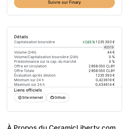
Suivre sur Finary
Détails
Capitalisation boursière
1 235 393 €
+1,63 %
#
2519
Volume (24h)
44 €
Volume/Capitalisation boursière (24h)
0 %
Prédominance sur la cap. du marché
0 %
Offre en circulation
2 858 050
CL8Y
Offre Totale
2 858 050
CL8Y
Évaluation après dilution
1 235 393 €
Minimum sur 24 h
0,423619 €
Maximum sur 24 h
0,434614 €
Liens officiels
Site internet
Github
À Propos du CeramicLiberty.com