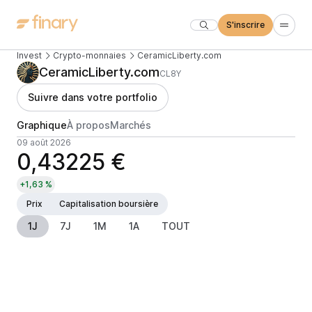
S'inscrire
Invest
Crypto-monnaies
CeramicLiberty.com
CeramicLiberty.com
CL8Y
Suivre dans votre portfolio
Graphique
À propos
Marchés
09 août 2026
0,43225 €
+1,63 %
Prix
Capitalisation boursière
1J
7J
1M
1A
TOUT