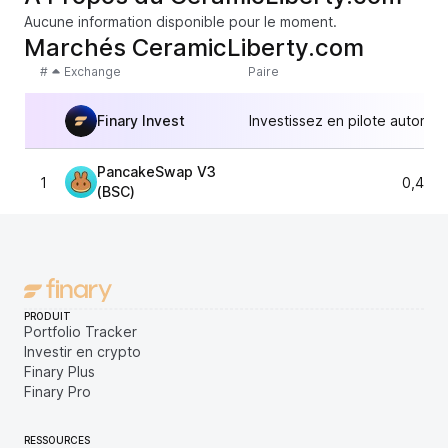
Aucune information disponible pour le moment.
Marchés CeramicLiberty.com
#
Exchange
Paire
Finary Invest
Investissez en pilote automat
PancakeSwap V3
1
0,497
(BSC)
PRODUIT
Portfolio Tracker
Investir en crypto
Finary Plus
Finary Pro
RESSOURCES