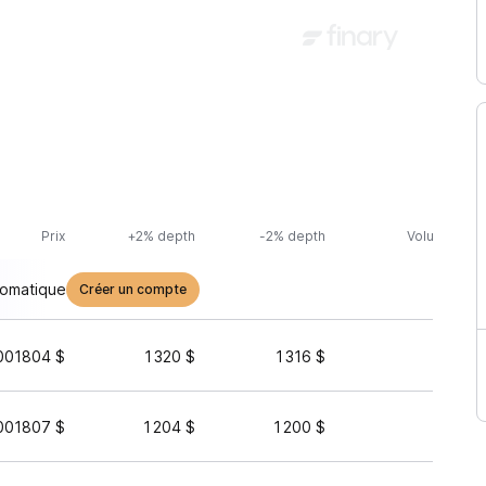
Prix
+2% depth
-2% depth
Volume (24h
tomatique
Créer un compte
001804 $
1 320 $
1 316 $
297 
001807 $
1 204 $
1 200 $
160 