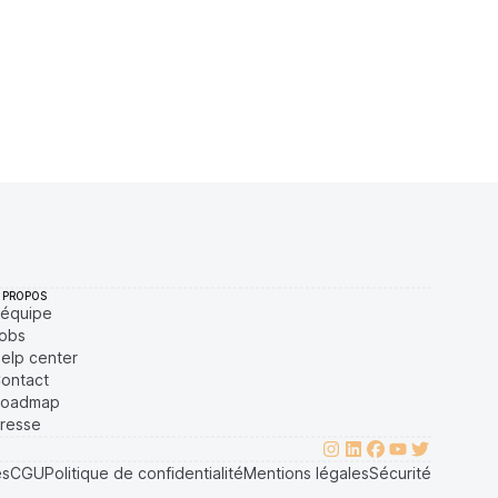
$
11,27 %
Récemment
ÉLEVÉE
$
4,65 %
Récemment
ÉLEVÉE
$
4,52 %
Récemment
ÉLEVÉE
 PROPOS
'équipe
obs
elp center
ontact
oadmap
resse
es
CGU
Politique de confidentialité
Mentions légales
Sécurité