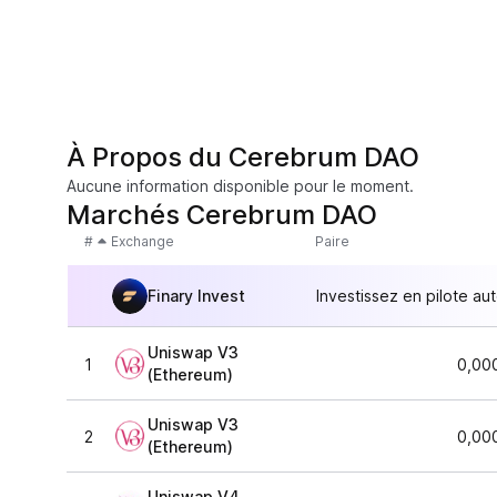
À Propos du Cerebrum DAO
Aucune information disponible pour le moment.
Marchés Cerebrum DAO
#
Exchange
Paire
Finary Invest
Investissez en pilote au
Uniswap V3
1
0,00
(Ethereum)
Uniswap V3
2
0,00
(Ethereum)
Uniswap V4