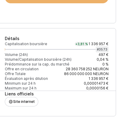
Détails
Capitalisation boursière
1 336 957 €
+3,81 %
#
3573
Volume (24h)
497 €
Volume/Capitalisation boursière (24h)
0,04 %
Prédominance sur la cap. du marché
0 %
)
% du volume
Confiance
Mis à jour
Offre en circulation
28 360 758 252
NEURON
Offre Totale
86 000 000 000
NEURON
Évaluation après dilution
1 336 957 €
Minimum sur 24 h
0,00001473 €
Maximum sur 24 h
0,0000156 €
Liens officiels
$
51,72 %
Récemment
ÉLEVÉE
Site internet
$
27,85 %
Récemment
ÉLEVÉE