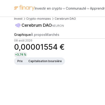
Investir en crypto
Communauté
Apprendr
Invest
Crypto-monnaies
Cerebrum DAO
Cerebrum DAO
NEURON
Graphique
À propos
Marchés
08 août 2026
0,00001554 €
+3,74 %
Prix
Capitalisation boursière