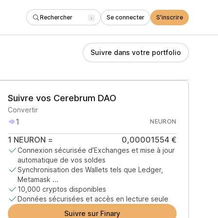
Rechercher
Se connecter
S'inscrire
/
Suivre dans votre portfolio
Suivre vos Cerebrum DAO
Convertir
NEURON
1
NEURON
=
0,00001554 €
Connexion sécurisée d’Exchanges et mise à jour
automatique de vos soldes
Synchronisation des Wallets tels que Ledger,
Metamask ...
10,000 cryptos disponibles
Données sécurisées et accès en lecture seule
Suivre sur Finary