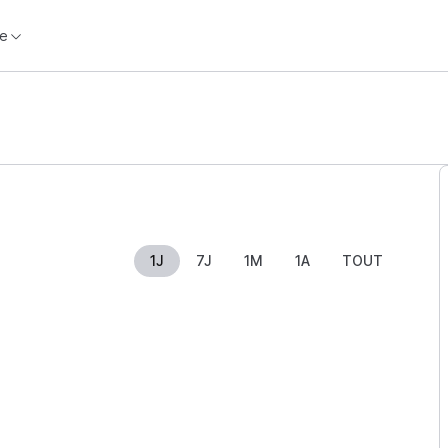
e
1J
7J
1M
1A
TOUT