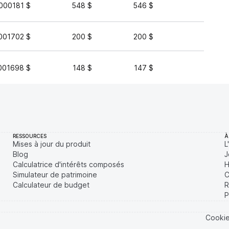
000181 $
548 $
546 $
65 
001702 $
200 $
200 $
27 
001698 $
148 $
147 $
26 
RESSOURCES
À
Mises à jour du produit
L
Blog
J
Calculatrice d'intérêts composés
H
Simulateur de patrimoine
C
Calculateur de budget
R
P
Cooki