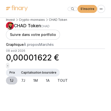
S'inscrire
Invest
Crypto-monnaies
CHAD Token
CHAD Token
CHAD
Suivre dans votre portfolio
Graphique
À propos
Marchés
08 août 2026
0,00001622 €
-
Prix
Capitalisation boursière
1J
7J
1M
1A
TOUT