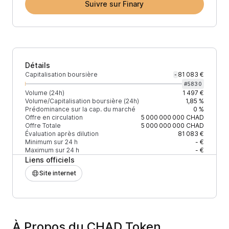
Suivre sur Finary
Détails
Capitalisation boursière
81 083 €
-
#
5830
Volume (24h)
1 497 €
Volume/Capitalisation boursière (24h)
1,85 %
Prédominance sur la cap. du marché
0 %
Offre en circulation
5 000 000 000
CHAD
Offre Totale
5 000 000 000
CHAD
Évaluation après dilution
81 083 €
Minimum sur 24 h
- €
Maximum sur 24 h
- €
Liens officiels
Site internet
À Propos du CHAD Token