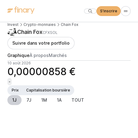
S'inscrire
Invest
Crypto-monnaies
Chain Fox
Chain Fox
CFXSOL
Suivre dans votre portfolio
Graphique
À propos
Marchés
10 août 2026
0,00000858 €
-
Prix
Capitalisation boursière
1J
7J
1M
1A
TOUT