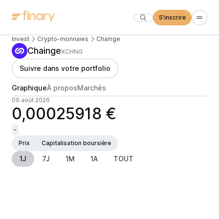
S'inscrire
Invest
Crypto-monnaies
Chainge
Chainge
XCHNG
Suivre dans votre portfolio
Graphique
À propos
Marchés
09 août 2026
0,00025918 €
-
Prix
Capitalisation boursière
1J
7J
1M
1A
TOUT