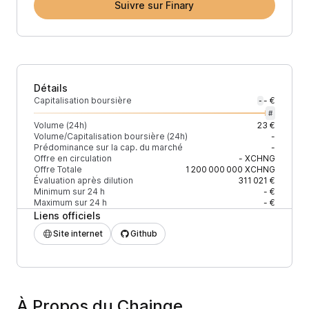
Suivre sur Finary
Détails
Capitalisation boursière
- €
-
#
Volume (24h)
23 €
Volume/Capitalisation boursière (24h)
-
Prédominance sur la cap. du marché
-
Offre en circulation
-
XCHNG
Offre Totale
1 200 000 000
XCHNG
Évaluation après dilution
311 021 €
Minimum sur 24 h
- €
Maximum sur 24 h
- €
Liens officiels
Site internet
Github
À Propos du Chainge