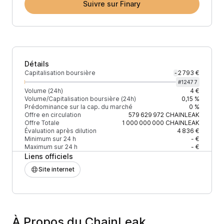
Suivre sur Finary
Détails
Capitalisation boursière
2 793 €
-
#
12477
Volume (24h)
4 €
Volume/Capitalisation boursière (24h)
0,15 %
Prédominance sur la cap. du marché
0 %
Offre en circulation
579 629 972
CHAINLEAK
Offre Totale
1 000 000 000
CHAINLEAK
Évaluation après dilution
4 836 €
Minimum sur 24 h
- €
Maximum sur 24 h
- €
Liens officiels
Site internet
À Propos du ChainLeak