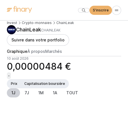
S'inscrire
Invest
Crypto-monnaies
ChainLeak
ChainLeak
CHAINLEAK
Suivre dans votre portfolio
Graphique
À propos
Marchés
10 août 2026
0,00000484 €
-
Prix
Capitalisation boursière
1J
7J
1M
1A
TOUT