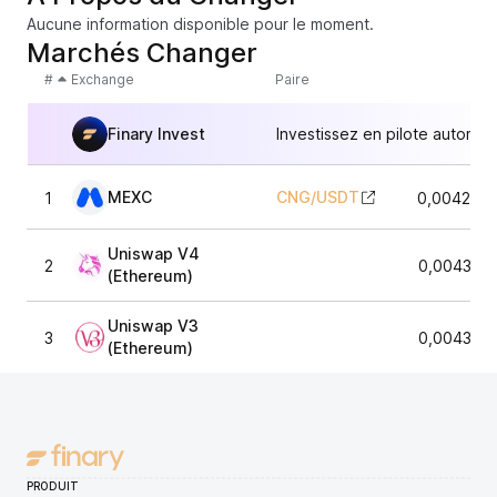
Aucune information disponible pour le moment.
Marchés Changer
#
Exchange
Paire
Finary Invest
Investissez en pilote automat
MEXC
CNG
/
USDT
1
0,0042960
Uniswap V4
2
0,004338
(Ethereum)
Uniswap V3
3
0,004343
(Ethereum)
PRODUIT