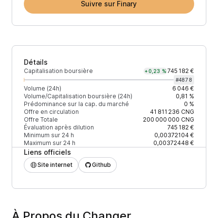
Suivre sur Finary
Détails
Capitalisation boursière
745 182 €
+0,23 %
#
4878
Volume (24h)
6 046 €
Volume/Capitalisation boursière (24h)
0,81 %
Prédominance sur la cap. du marché
0 %
Offre en circulation
41 811 236
CNG
Offre Totale
200 000 000
CNG
Évaluation après dilution
745 182 €
Minimum sur 24 h
0,00372104 €
Maximum sur 24 h
0,00372448 €
Liens officiels
Site internet
Github
À Propos du Changer