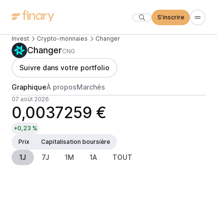
S'inscrire
Invest
Crypto-monnaies
Changer
Changer
CNG
Suivre dans votre portfolio
Graphique
À propos
Marchés
07 août 2026
0,0037259 €
+0,23 %
Prix
Capitalisation boursière
1J
7J
1M
1A
TOUT