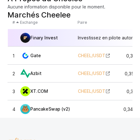
Aucune information disponible pour le moment.
Marchés Cheelee
#
Exchange
Paire
Finary Invest
Investissez en pilote automat
Gate
CHEEL
/
USDT
1
0,349
Azbit
CHEEL
/
USDT
2
0,3521
XT.COM
CHEEL
/
USDT
3
0,349
PancakeSwap (v2)
4
0,3488