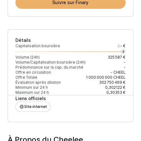
Suivre sur Finary
Détails
Capitalisation boursière
- €
-
#
Volume (24h)
325 587 €
Volume/Capitalisation boursière (24h)
-
Prédominance sur la cap. du marché
-
Offre en circulation
-
CHEEL
Offre Totale
1 000 000 000
CHEEL
Évaluation après dilution
302 750 469 €
Minimum sur 24 h
0,302122 €
Maximum sur 24 h
0,30353 €
Liens officiels
Site internet
À Propos du Cheelee