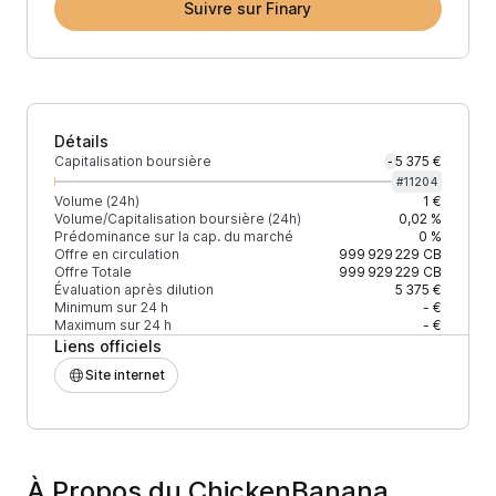
Suivre sur Finary
Détails
Capitalisation boursière
5 375 €
-
#
11204
Volume (24h)
1 €
Volume/Capitalisation boursière (24h)
0,02 %
Prédominance sur la cap. du marché
0 %
Offre en circulation
999 929 229
CB
Offre Totale
999 929 229
CB
Évaluation après dilution
5 375 €
Minimum sur 24 h
- €
Maximum sur 24 h
- €
Liens officiels
Site internet
À Propos du ChickenBanana