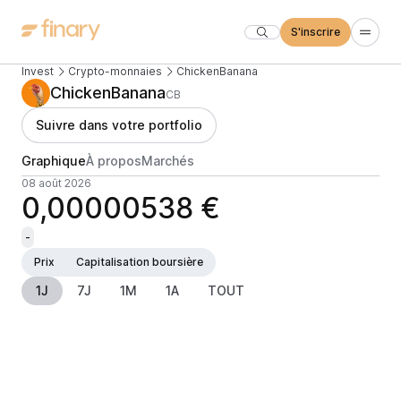
S'inscrire
Invest
Crypto-monnaies
ChickenBanana
ChickenBanana
CB
Suivre dans votre portfolio
Graphique
À propos
Marchés
08 août 2026
0,00000538 €
-
Prix
Capitalisation boursière
1J
7J
1M
1A
TOUT