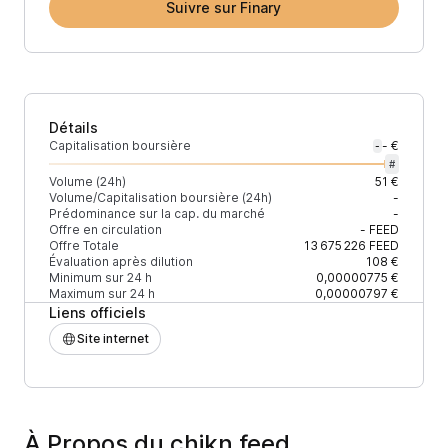
Suivre sur Finary
Détails
Capitalisation boursière
- €
-
#
Volume (24h)
51 €
Volume/Capitalisation boursière (24h)
-
Prédominance sur la cap. du marché
-
Offre en circulation
-
FEED
Offre Totale
13 675 226
FEED
Évaluation après dilution
108 €
Minimum sur 24 h
0,00000775 €
Maximum sur 24 h
0,00000797 €
Liens officiels
Site internet
À Propos du chikn feed