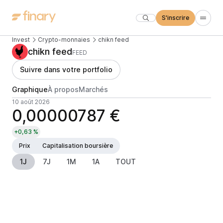
S'inscrire
Invest
Crypto-monnaies
chikn feed
chikn feed
FEED
Suivre dans votre portfolio
Graphique
À propos
Marchés
10 août 2026
0,00000787 €
+0,63 %
Prix
Capitalisation boursière
1J
7J
1M
1A
TOUT