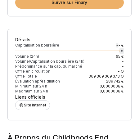
Suivre sur Finary
Détails
Capitalisation boursière
- €
-
#
Volume (24h)
65 €
Volume/Capitalisation boursière (24h)
-
Prédominance sur la cap. du marché
-
Offre en circulation
-
O
Offre Totale
369 369 369 373
O
Évaluation après dilution
289 742 €
Minimum sur 24 h
0,0000008 €
Maximum sur 24 h
0,0000008 €
Liens officiels
Site internet
À Propos du Childhoods End