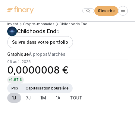
S'inscrire
Invest
Crypto-monnaies
Childhoods End
Childhoods End
O
Suivre dans votre portfolio
Graphique
À propos
Marchés
06 août 2026
0,0000008 €
+1,87 %
Prix
Capitalisation boursière
1J
7J
1M
1A
TOUT