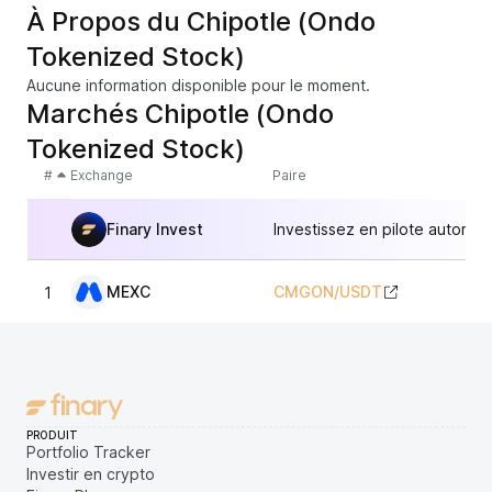
À Propos du Chipotle (Ondo
Tokenized Stock)
Aucune information disponible pour le moment.
Marchés Chipotle (Ondo
Tokenized Stock)
#
Exchange
Paire
Finary Invest
Investissez en pilote automat
MEXC
CMGON
/
USDT
1
3
PRODUIT
Portfolio Tracker
Investir en crypto