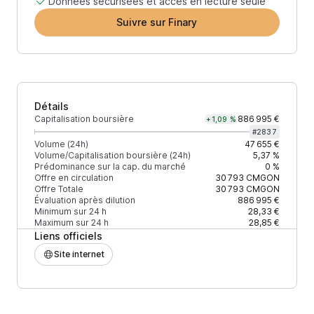
Données sécurisées et accès en lecture seule
Suivre sur Finary
Détails
Capitalisation boursière
886 995 €
+1,09 %
#
2837
Volume (24h)
47 655 €
Volume/Capitalisation boursière (24h)
5,37 %
Prédominance sur la cap. du marché
0 %
Offre en circulation
30 793
CMGON
Offre Totale
30 793
CMGON
Évaluation après dilution
886 995 €
Minimum sur 24 h
28,33 €
Maximum sur 24 h
28,85 €
Liens officiels
Site internet