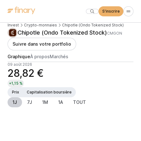
S'inscrire
Invest
Crypto-monnaies
Chipotle (Ondo Tokenized Stock)
Chipotle (Ondo Tokenized Stock)
CMGON
Suivre dans votre portfolio
Graphique
À propos
Marchés
09 août 2026
28,82 €
+1,15 %
Prix
Capitalisation boursière
1J
7J
1M
1A
TOUT