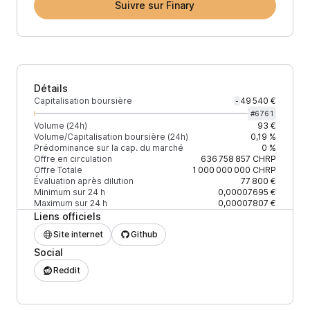
Suivre sur Finary
Détails
Capitalisation boursière
49 540 €
-
#
6761
Volume (24h)
93 €
Volume/Capitalisation boursière (24h)
0,19 %
Prédominance sur la cap. du marché
0 %
Offre en circulation
636 758 857
CHRP
Offre Totale
1 000 000 000
CHRP
Évaluation après dilution
77 800 €
Minimum sur 24 h
0,00007695 €
Maximum sur 24 h
0,00007807 €
Liens officiels
Site internet
Github
Social
Reddit