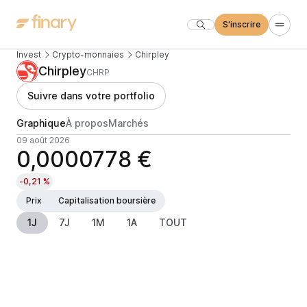
S'inscrire
Invest
Crypto-monnaies
Chirpley
Chirpley
CHRP
Suivre dans votre portfolio
Graphique
À propos
Marchés
09 août 2026
0,0000778 €
-0,21 %
Prix
Capitalisation boursière
1J
7J
1M
1A
TOUT