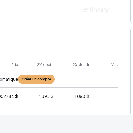
Prix
+2% depth
-2% depth
Volume (24h
tomatique
Créer un compte
002784 $
1 695 $
1 690 $
54 