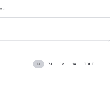
e
1J
7J
1M
1A
TOUT