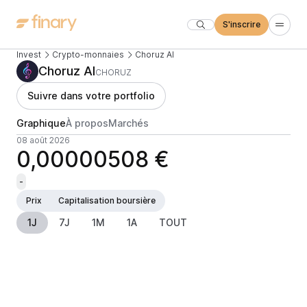
S'inscrire
Invest
Crypto-monnaies
Choruz AI
Choruz AI
CHORUZ
Suivre dans votre portfolio
Graphique
À propos
Marchés
08 août 2026
0,00000508 €
-
Prix
Capitalisation boursière
1J
7J
1M
1A
TOUT