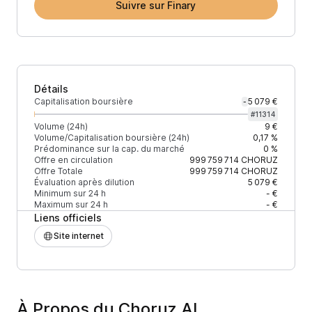
Suivre sur Finary
Détails
Capitalisation boursière
5 079 €
-
#
11314
Volume (24h)
9 €
Volume/Capitalisation boursière (24h)
0,17 %
Prédominance sur la cap. du marché
0 %
Offre en circulation
999 759 714
CHORUZ
Offre Totale
999 759 714
CHORUZ
Évaluation après dilution
5 079 €
Minimum sur 24 h
- €
Maximum sur 24 h
- €
Liens officiels
Site internet
À Propos du Choruz AI