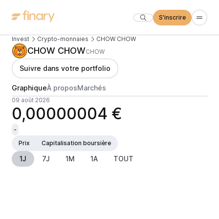
S'inscrire
Invest
Crypto-monnaies
CHOW CHOW
CHOW CHOW
CHOW
Suivre dans votre portfolio
Graphique
À propos
Marchés
09 août 2026
0,00000004 €
-
Prix
Capitalisation boursière
1J
7J
1M
1A
TOUT