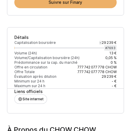
Suivre sur Finary
Détails
Capitalisation boursière
29 239 €
-
#
7693
Volume (24h)
13 €
Volume/Capitalisation boursière (24h)
0,05 %
Prédominance sur la cap. du marché
0 %
Offre en circulation
777 742 077 778
CHOW
Offre Totale
777 742 077 778
CHOW
Évaluation après dilution
29 239 €
Minimum sur 24 h
- €
Maximum sur 24 h
- €
Liens officiels
Site internet
À Propos du CHOW CHOW