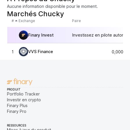
Aucune information disponible pour le moment.
Marchés Chucky
#
Exchange
Paire
Finary Invest
Investissez en pilote automat
VVS Finance
1
0,00002
PRODUIT
Portfolio Tracker
Investir en crypto
Finary Plus
Finary Pro
RESSOURCES
Mises à jour du produit