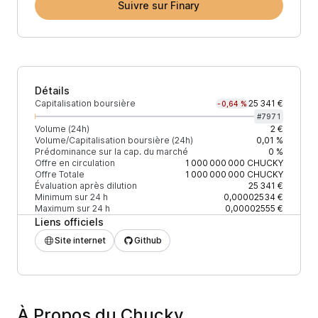
Suivre sur Finary
Détails
Capitalisation boursière
25 341 €
-0,64 %
#
7971
Volume (24h)
2 €
Volume/Capitalisation boursière (24h)
0,01 %
Prédominance sur la cap. du marché
0 %
Offre en circulation
1 000 000 000
CHUCKY
Offre Totale
1 000 000 000
CHUCKY
Évaluation après dilution
25 341 €
Minimum sur 24 h
0,00002534 €
Maximum sur 24 h
0,00002555 €
Liens officiels
Site internet
Github
À Propos du Chucky