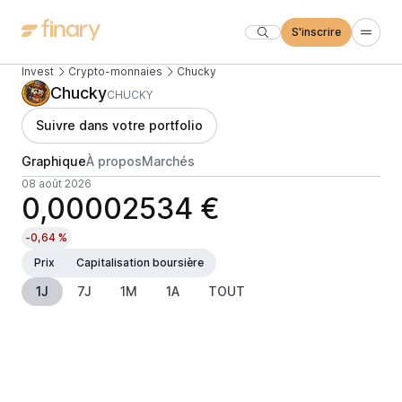
S'inscrire
Invest
Crypto-monnaies
Chucky
Chucky
CHUCKY
Suivre dans votre portfolio
Graphique
À propos
Marchés
08 août 2026
0,00002534 €
-0,64 %
Prix
Capitalisation boursière
1J
7J
1M
1A
TOUT