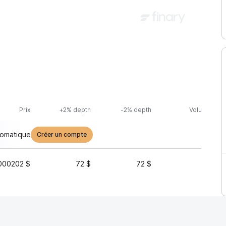
Prix
+2% depth
-2% depth
Volume (24h
tomatique
Créer un compte
000202 $
72 $
72 $
3 