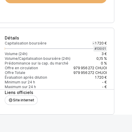
Détails
Capitalisation boursière
1 720 €
-
#
13001
Volume (24h)
3 €
Volume/Capitalisation boursière (24h)
0,15 %
Prédominance sur la cap. du marché
0 %
)
% du volume
Confiance
Mis à jour
Offre en circulation
979 956 272
CHUOI
Offre Totale
979 956 272
CHUOI
Évaluation après dilution
1 720 €
Minimum sur 24 h
- €
Maximum sur 24 h
- €
Liens officiels
$
100 %
Récemment
ÉLEVÉE
Site internet