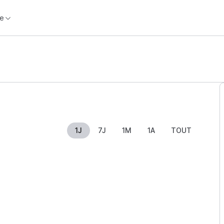
e
1J
7J
1M
1A
TOUT