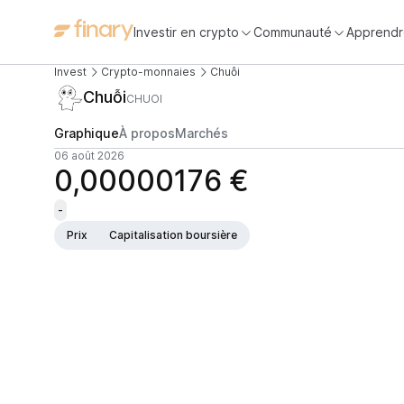
Investir en crypto
Communauté
Apprendr
Invest
Crypto-monnaies
Chuỗi
Chuỗi
CHUOI
Graphique
À propos
Marchés
06 août 2026
0,00000176 €
-
Prix
Capitalisation boursière