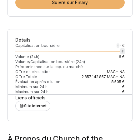
Suivre sur Finary
Détails
Capitalisation boursière
- €
-
#
Volume (24h)
6 €
Volume/Capitalisation boursière (24h)
-
Prédominance sur la cap. du marché
-
Offre en circulation
-
MACHINA
Offre Totale
2 857 142 857
MACHINA
Évaluation après dilution
8 505 €
Minimum sur 24 h
- €
Maximum sur 24 h
- €
Liens officiels
Site internet
À Propos du Church of the