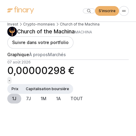
S'inscrire
Invest
Crypto-monnaies
Church of the Machina
Church of the Machina
MACHINA
Suivre dans votre portfolio
Graphique
À propos
Marchés
07 août 2026
0,00000298 €
-
Prix
Capitalisation boursière
1J
7J
1M
1A
TOUT