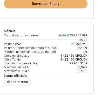
Suivre sur Finary
Détails
Capitalisation boursière
79 936 219 €
+0,89 %
#
271
Volume (24h)
2 025 032 €
Volume/Capitalisation boursière (24h)
2,53 %
Prédominance sur la cap. du marché
0 %
(24h)
% du volume
Confiance
Mis à jour
Offre en circulation
1 432 450
CRCLON
Offre Totale
1 432 450
CRCLON
Évaluation après dilution
79 934 311 €
Minimum sur 24 h
51,94 €
Maximum sur 24 h
56,97 €
Liens officiels
072 $
71,44 %
Récemment
ÉLEVÉE
Site internet
139 $
10,63 %
Récemment
ÉLEVÉE
879 $
9,29 %
Récemment
ÉLEVÉE