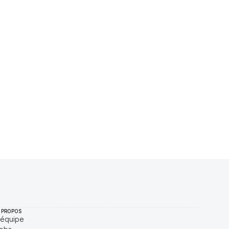
555 $
4,65 %
Récemment
ÉLEVÉE
75 $
2,09 %
Récemment
ÉLEVÉE
803 $
1,79 %
Récemment
ÉLEVÉE
087 $
6,43 %
Récemment
ÉLEVÉE
55 $
0,01 %
Récemment
ÉLEVÉE
 PROPOS
'équipe