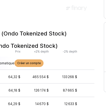
p (Ondo Tokenized Stock)
Ondo Tokenized Stock)
Prix
+2% depth
-2% depth
Volume 
tomatique
Créer un compte
64,32 $
465 554 $
133 268 $
1 667 
64,18 $
126 174 $
87 665 $
248 
64,29 $
14 670 $
12 633 $
216 