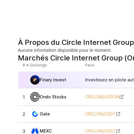
À Propos du Circle Internet Grou
Aucune information disponible pour le moment.
Marchés Circle Internet Group (
#
Exchange
Paire
Finary Invest
Investissez en pilote au
Ondo Stocks
CRCLON
/
USDON
1
Gate
CRCLON
/
USDT
2
MEXC
CRCLON
/
USDT
3