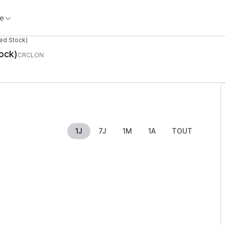
e
ed Stock)
ock)
CRCLON
1J
7J
1M
1A
TOUT