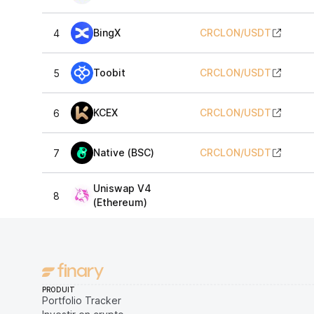
BingX
CRCLON
/
USDT
4
Toobit
CRCLON
/
USDT
5
KCEX
CRCLON
/
USDT
6
Native (BSC)
CRCLON
/
USDT
7
Uniswap V4
8
(Ethereum)
PRODUIT
Portfolio Tracker