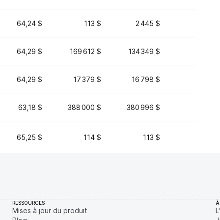
64,24 $
113 $
2 445 $
108 
64,29 $
169 612 $
134 349 $
48 7
64,29 $
17 379 $
16 798 $
41 
63,18 $
388 000 $
380 996 $
150 
65,25 $
114 $
113 $
1
RESSOURCES
À
Mises à jour du produit
L