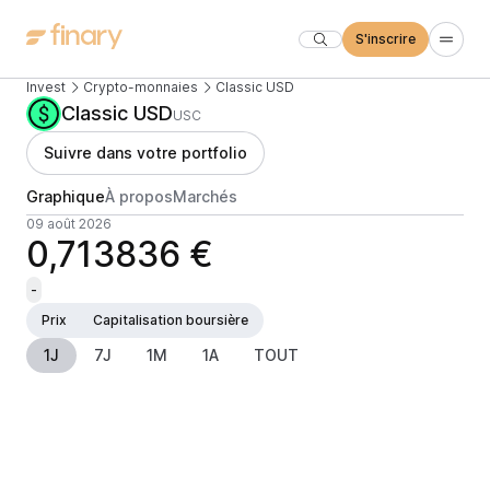
S'inscrire
Invest
Crypto-monnaies
Classic USD
Classic USD
USC
Suivre dans votre portfolio
Graphique
À propos
Marchés
09 août 2026
0,713836 €
-
Prix
Capitalisation boursière
1J
7J
1M
1A
TOUT