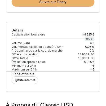
Suivre sur Finary
Détails
Capitalisation boursière
9 925 €
-
#
9901
Volume (24h)
4 €
Volume/Capitalisation boursière (24h)
0,05 %
Prédominance sur la cap. du marché
0 %
Offre en circulation
13 903
USC
Offre Totale
13 903
USC
Évaluation après dilution
9 925 €
Minimum sur 24 h
- €
Maximum sur 24 h
- €
Liens officiels
Site internet
À Propos du Classic USD