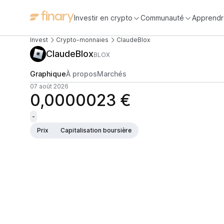
Investir en crypto
Communauté
Apprendr
Invest
Crypto-monnaies
ClaudeBlox
ClaudeBlox
BLOX
Graphique
À propos
Marchés
07 août 2026
0,0000023 €
-
Prix
Capitalisation boursière