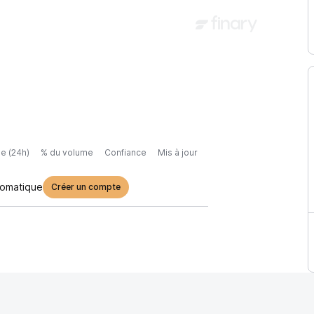
e (24h)
% du volume
Confiance
Mis à jour
tomatique
Créer un compte