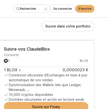
Rechercher
Se connecter
S'inscrire
/
Suivre dans votre portfolio
Suivre vos ClaudeBlox
Convertir
BLOX
1
BLOX
=
0,0000023 €
Connexion sécurisée d’Exchanges et mise à jour
automatique de vos soldes
Synchronisation des Wallets tels que Ledger,
Metamask ...
10,000 cryptos disponibles
Données sécurisées et accès en lecture seule
Suivre sur Finary