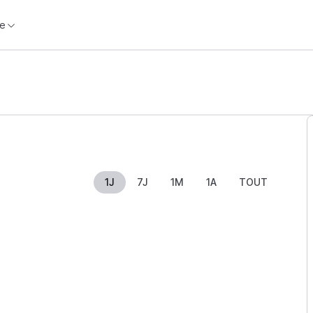
e
1J
7J
1M
1A
TOUT