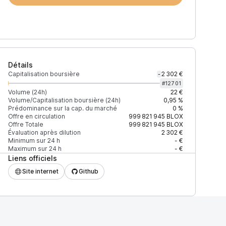
Détails
Capitalisation boursière
2 302 €
-
#
12701
Volume (24h)
22 €
Volume/Capitalisation boursière (24h)
0,95 %
Prédominance sur la cap. du marché
0 %
Offre en circulation
999 821 945
BLOX
Offre Totale
999 821 945
BLOX
Évaluation après dilution
2 302 €
Minimum sur 24 h
- €
Maximum sur 24 h
- €
Liens officiels
Site internet
Github