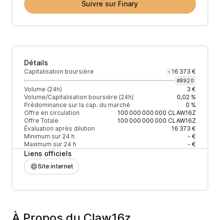
Suivre sur Finary
Détails
Capitalisation boursière
16 373 €
-
#
8920
Volume (24h)
3 €
Volume/Capitalisation boursière (24h)
0,02 %
Prédominance sur la cap. du marché
0 %
Offre en circulation
100 000 000 000
CLAW16Z
Offre Totale
100 000 000 000
CLAW16Z
Évaluation après dilution
16 373 €
Minimum sur 24 h
- €
Maximum sur 24 h
- €
Liens officiels
Site internet
À Propos du Claw16z