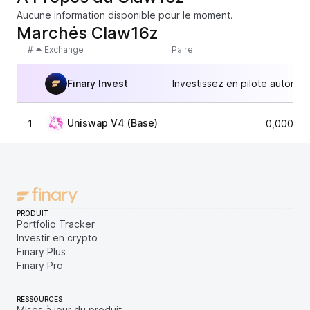
Aucune information disponible pour le moment.
Marchés Claw16z
#
Exchange
Paire
Finary Invest
Investissez en pilote automat
Uniswap V4 (Base)
1
0,000000
PRODUIT
Portfolio Tracker
Investir en crypto
Finary Plus
Finary Pro
RESSOURCES
Mises à jour du produit