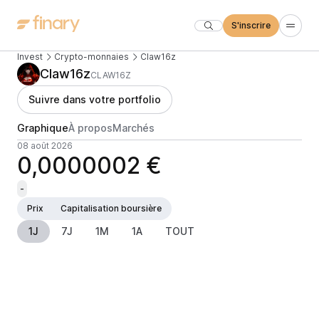
S'inscrire
Invest
Crypto-monnaies
Claw16z
Claw16z
CLAW16Z
Suivre dans votre portfolio
Graphique
À propos
Marchés
08 août 2026
0,0000002 €
-
Prix
Capitalisation boursière
1J
7J
1M
1A
TOUT