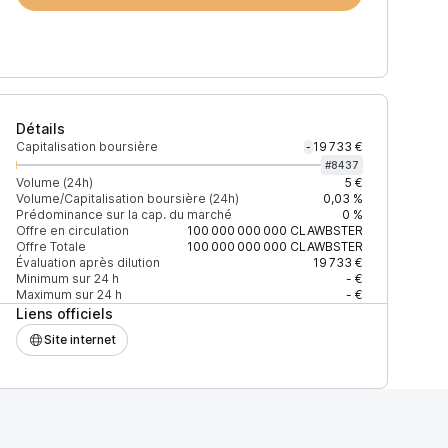
Détails
Capitalisation boursière
19 733 €
-
#
8437
Volume (24h)
5 €
Volume/Capitalisation boursière (24h)
0,03 %
Prédominance sur la cap. du marché
0 %
)
% du volume
Confiance
Mis à jour
Offre en circulation
100 000 000 000
CLAWBSTER
Offre Totale
100 000 000 000
CLAWBSTER
Évaluation après dilution
19 733 €
Minimum sur 24 h
- €
Maximum sur 24 h
- €
Liens officiels
$
100 %
Récemment
ÉLEVÉE
Site internet