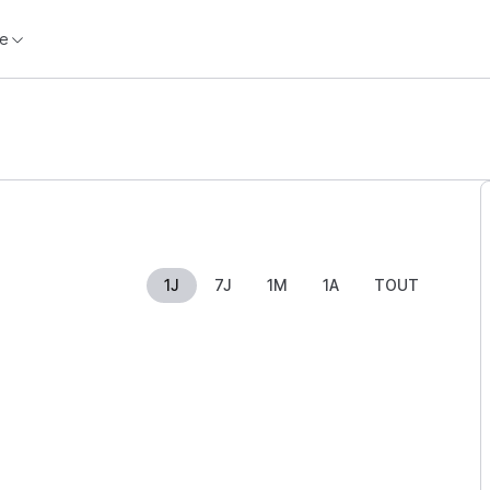
e
1J
7J
1M
1A
TOUT