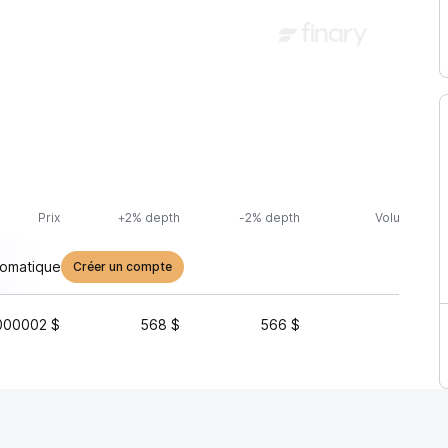
Prix
+2% depth
-2% depth
Volume (24h
tomatique
Créer un compte
000002 $
568 $
566 $
6 