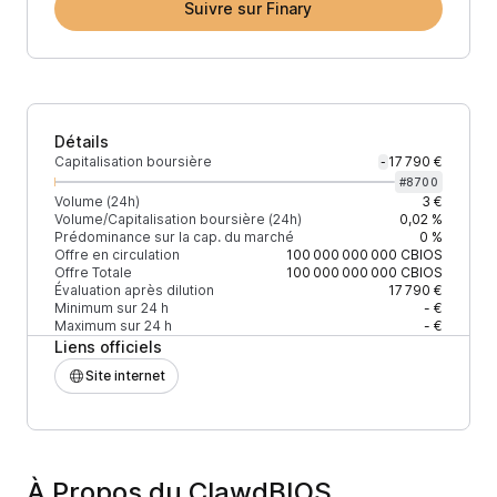
Suivre sur Finary
Détails
Capitalisation boursière
17 790 €
-
#
8700
Volume (24h)
3 €
Volume/Capitalisation boursière (24h)
0,02 %
Prédominance sur la cap. du marché
0 %
Offre en circulation
100 000 000 000
CBIOS
Offre Totale
100 000 000 000
CBIOS
Évaluation après dilution
17 790 €
Minimum sur 24 h
- €
Maximum sur 24 h
- €
Liens officiels
Site internet
À Propos du ClawdBIOS