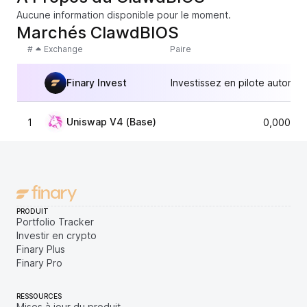
Aucune information disponible pour le moment.
Marchés ClawdBIOS
#
Exchange
Paire
Finary Invest
Investissez en pilote automat
Uniswap V4 (Base)
1
0,000000
PRODUIT
Portfolio Tracker
Investir en crypto
Finary Plus
Finary Pro
RESSOURCES
Mises à jour du produit