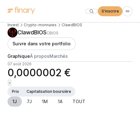
S'inscrire
Invest
Crypto-monnaies
ClawdBIOS
ClawdBIOS
CBIOS
Suivre dans votre portfolio
Graphique
À propos
Marchés
07 août 2026
0,0000002 €
-
Prix
Capitalisation boursière
1J
7J
1M
1A
TOUT