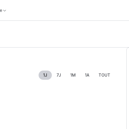
e
1J
7J
1M
1A
TOUT