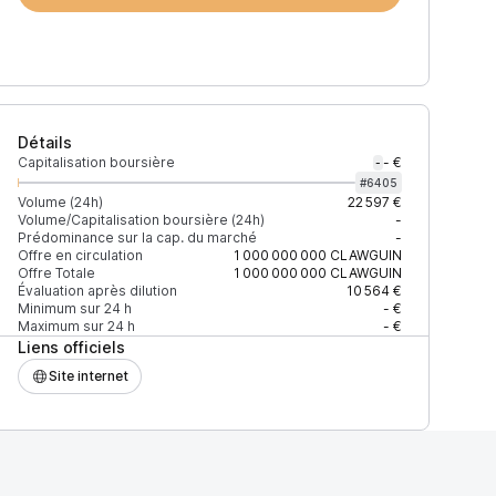
Détails
Capitalisation boursière
- €
-
#
6405
Volume (24h)
22 597 €
Volume/Capitalisation boursière (24h)
-
Prédominance sur la cap. du marché
-
Offre en circulation
1 000 000 000
CLAWGUIN
Offre Totale
1 000 000 000
CLAWGUIN
Évaluation après dilution
10 564 €
Minimum sur 24 h
- €
Maximum sur 24 h
- €
Liens officiels
Site internet