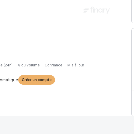
e (24h)
% du volume
Confiance
Mis à jour
tomatique
Créer un compte