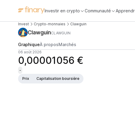
Investir en crypto
Communauté
Apprendr
Invest
Crypto-monnaies
Clawguin
Clawguin
CLAWGUIN
Graphique
À propos
Marchés
06 août 2026
0,00001056 €
-
Prix
Capitalisation boursière