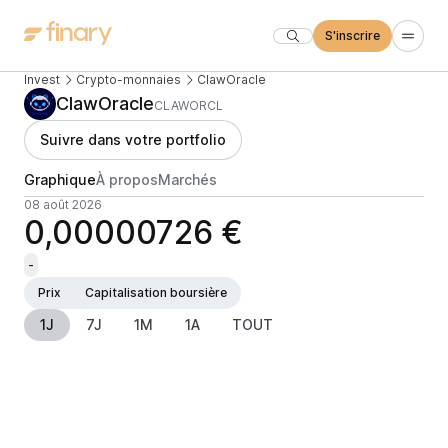
S'inscrire
Invest
Crypto-monnaies
ClawOracle
ClawOracle
CLAWORCL
Suivre dans votre portfolio
Graphique
À propos
Marchés
08 août 2026
0,00000726 €
-
Prix
Capitalisation boursière
1J
7J
1M
1A
TOUT