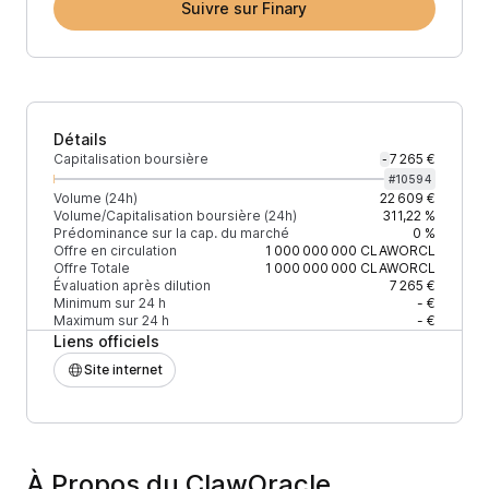
Suivre sur Finary
Détails
Capitalisation boursière
7 265 €
-
#
10594
Volume (24h)
22 609 €
Volume/Capitalisation boursière (24h)
311,22 %
Prédominance sur la cap. du marché
0 %
Offre en circulation
1 000 000 000
CLAWORCL
Offre Totale
1 000 000 000
CLAWORCL
Évaluation après dilution
7 265 €
Minimum sur 24 h
- €
Maximum sur 24 h
- €
Liens officiels
Site internet
À Propos du ClawOracle