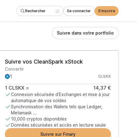
Rechercher
Se connecter
S'inscrire
/
Suivre dans votre portfolio
Suivre vos CleanSpark xStock
Convertir
CLSKX
1
CLSKX
=
14,37 €
Connexion sécurisée d’Exchanges et mise à jour
automatique de vos soldes
Synchronisation des Wallets tels que Ledger,
Metamask ...
10,000 cryptos disponibles
Données sécurisées et accès en lecture seule
Suivre sur Finary