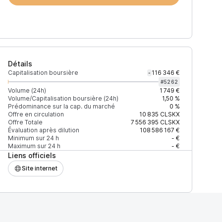
Détails
Capitalisation boursière
116 346 €
-
#
5262
Volume (24h)
1 749 €
Volume/Capitalisation boursière (24h)
1,50 %
Prédominance sur la cap. du marché
0 %
Offre en circulation
10 835
CLSKX
Offre Totale
7 556 395
CLSKX
Évaluation après dilution
108 586 167 €
Minimum sur 24 h
- €
Maximum sur 24 h
- €
Liens officiels
Site internet