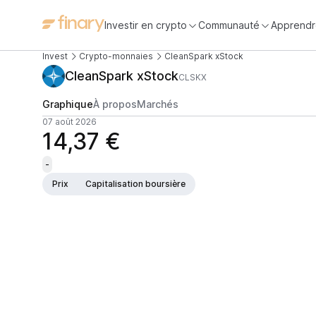
Investir en crypto
Communauté
Apprendr
Invest
Crypto-monnaies
CleanSpark xStock
CleanSpark xStock
CLSKX
Graphique
À propos
Marchés
07 août 2026
14,37 €
-
Prix
Capitalisation boursière