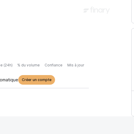
e (24h)
% du volume
Confiance
Mis à jour
tomatique
Créer un compte