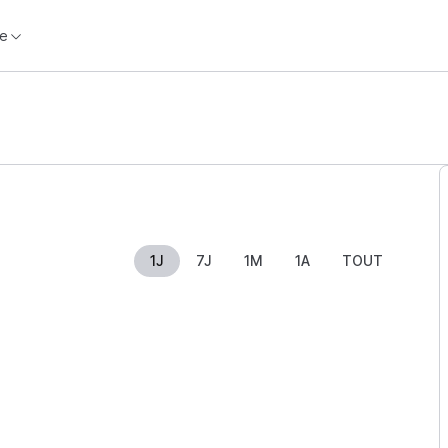
e
1J
7J
1M
1A
TOUT