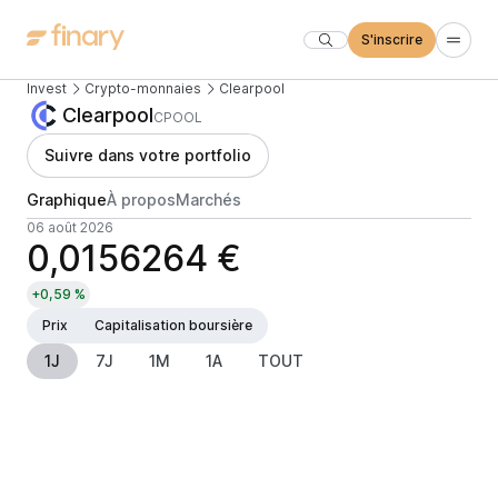
S'inscrire
Invest
Crypto-monnaies
Clearpool
Clearpool
CPOOL
Suivre dans votre portfolio
Graphique
À propos
Marchés
06 août 2026
0,0156264 €
+0,59 %
Prix
Capitalisation boursière
1J
7J
1M
1A
TOUT