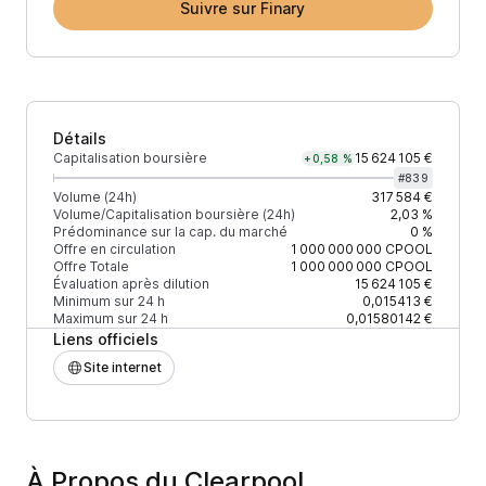
Suivre sur Finary
Détails
Capitalisation boursière
15 624 105 €
+0,58 %
#
839
Volume (24h)
317 584 €
Volume/Capitalisation boursière (24h)
2,03 %
Prédominance sur la cap. du marché
0 %
Offre en circulation
1 000 000 000
CPOOL
Offre Totale
1 000 000 000
CPOOL
Évaluation après dilution
15 624 105 €
Minimum sur 24 h
0,015413 €
Maximum sur 24 h
0,01580142 €
Liens officiels
Site internet
À Propos du Clearpool