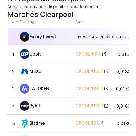
Aucune information disponible pour le moment.
Marchés Clearpool
#
Exchange
Paire
Finary Invest
Investissez en pilote automat
Upbit
CPOOL
/
KRW
1
0,018128
MEXC
CPOOL
/
USDT
2
0,018083
LATOKEN
CPOOL
/
USDT
3
0,017994
Bybit
CPOOL
/
USDT
4
0,018043
Bittime
CPOOL
/
IDR
5
0,018046