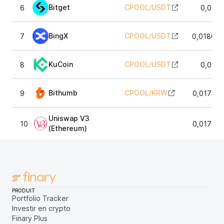
Bitget
CPOOL
/
USDT
6
0,0180
BingX
CPOOL
/
USDT
7
0,018033
KuCoin
CPOOL
/
USDT
8
0,0180
Bithumb
CPOOL
/
KRW
9
0,017831
Uniswap V3
10
0,017930
(Ethereum)
PRODUIT
Portfolio Tracker
Investir en crypto
Finary Plus