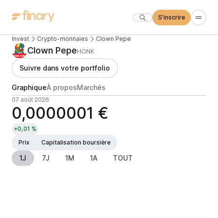
S'inscrire
Invest
Crypto-monnaies
Clown Pepe
Clown Pepe
HONK
Suivre dans votre portfolio
Graphique
À propos
Marchés
07 août 2026
0,0000001 €
+0,01 %
Prix
Capitalisation boursière
1J
7J
1M
1A
TOUT