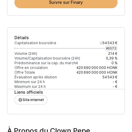
Suivre sur Finary
Détails
Capitalisation boursière
54 543 €
-
#
6573
Volume (24h)
214 €
Volume/Capitalisation boursière (24h)
0,39 %
Prédominance sur la cap. du marché
0 %
Offre en circulation
420 690 000 000
HONK
Offre Totale
420 690 000 000
HONK
Évaluation après dilution
54 543 €
Minimum sur 24 h
- €
Maximum sur 24 h
- €
Liens officiels
Site internet
À Propos du Clown Pepe