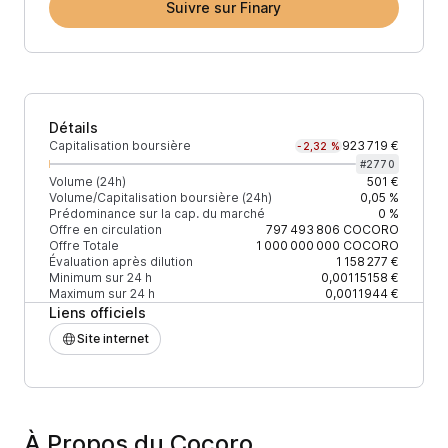
Suivre sur Finary
Détails
Capitalisation boursière
923 719 €
-2,32 %
#
2770
Volume (24h)
501 €
Volume/Capitalisation boursière (24h)
0,05 %
Prédominance sur la cap. du marché
0 %
Offre en circulation
797 493 806
COCORO
Offre Totale
1 000 000 000
COCORO
Évaluation après dilution
1 158 277 €
Minimum sur 24 h
0,00115158 €
Maximum sur 24 h
0,0011944 €
Liens officiels
Site internet
À Propos du Cocoro