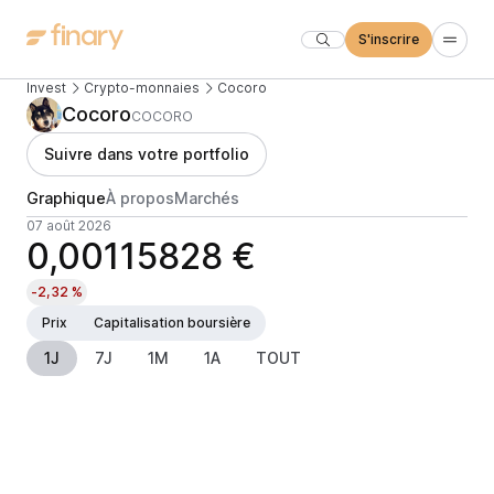
S'inscrire
Invest
Crypto-monnaies
Cocoro
Cocoro
COCORO
Suivre dans votre portfolio
Graphique
À propos
Marchés
07 août 2026
0,00115828 €
-2,32 %
Prix
Capitalisation boursière
1J
7J
1M
1A
TOUT