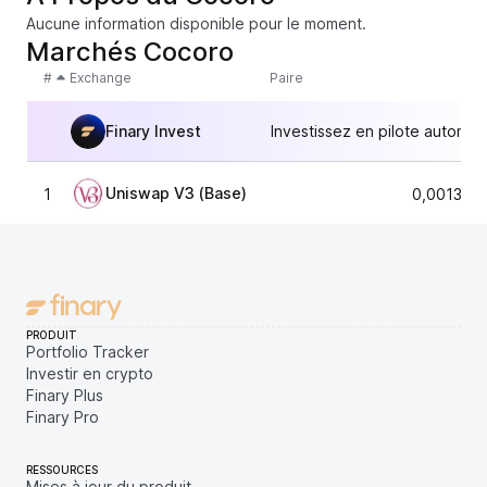
Aucune information disponible pour le moment.
Marchés Cocoro
#
Exchange
Paire
Finary Invest
Investissez en pilote automat
Uniswap V3 (Base)
1
0,001339
PRODUIT
Portfolio Tracker
Investir en crypto
Finary Plus
Finary Pro
RESSOURCES
Mises à jour du produit