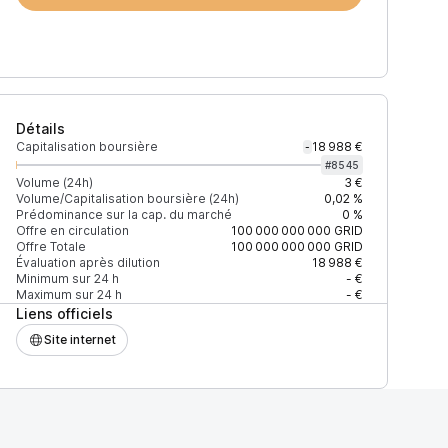
Détails
Capitalisation boursière
18 988 €
-
#
8545
Volume (24h)
3 €
Volume/Capitalisation boursière (24h)
0,02 %
Prédominance sur la cap. du marché
0 %
)
% du volume
Confiance
Mis à jour
Offre en circulation
100 000 000 000
GRID
Offre Totale
100 000 000 000
GRID
Évaluation après dilution
18 988 €
Minimum sur 24 h
- €
Maximum sur 24 h
- €
Liens officiels
$
100 %
Récemment
ÉLEVÉE
Site internet