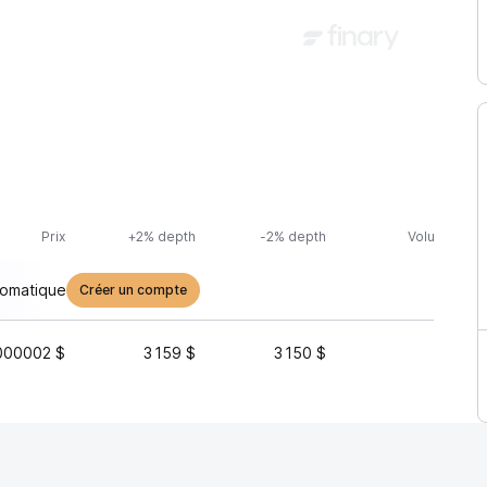
Prix
+2% depth
-2% depth
Volume (24h
tomatique
Créer un compte
000002 $
3 159 $
3 150 $
4 