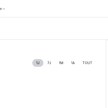
e
1J
7J
1M
1A
TOUT