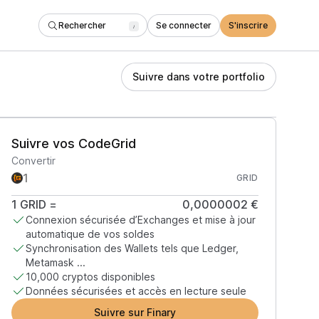
Rechercher
Se connecter
S'inscrire
/
Suivre dans votre portfolio
Suivre vos CodeGrid
Convertir
GRID
1
GRID
=
0,0000002 €
Connexion sécurisée d’Exchanges et mise à jour
automatique de vos soldes
Synchronisation des Wallets tels que Ledger,
Metamask ...
10,000 cryptos disponibles
Données sécurisées et accès en lecture seule
Suivre sur Finary