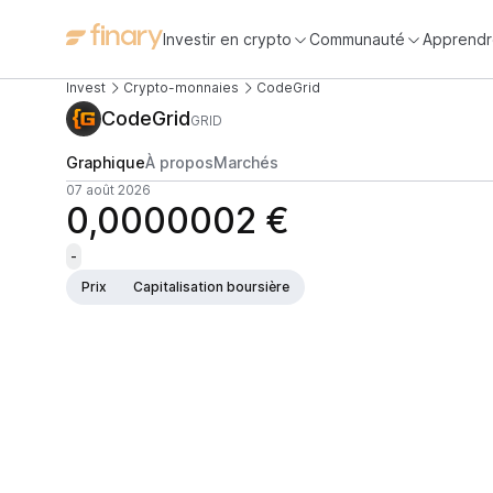
Investir en crypto
Communauté
Apprendr
Invest
Crypto-monnaies
CodeGrid
CodeGrid
GRID
Graphique
À propos
Marchés
07 août 2026
0,0000002 €
-
Prix
Capitalisation boursière