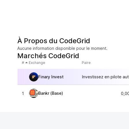
À Propos du CodeGrid
Aucune information disponible pour le moment.
Marchés CodeGrid
#
Exchange
Paire
Finary Invest
Investissez en pilote au
Bankr (Base)
1
0,0