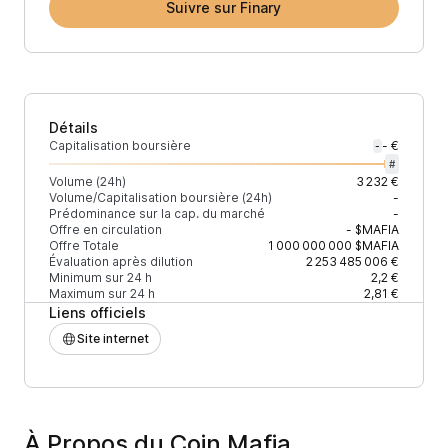
Suivre sur Finary
Détails
Capitalisation boursière
- €
-
#
Volume (24h)
3 232 €
Volume/Capitalisation boursière (24h)
-
Prédominance sur la cap. du marché
-
Offre en circulation
-
$MAFIA
Offre Totale
1 000 000 000
$MAFIA
Évaluation après dilution
2 253 485 006 €
Minimum sur 24 h
2,2 €
Maximum sur 24 h
2,81 €
Liens officiels
Site internet
À Propos du Coin Mafia