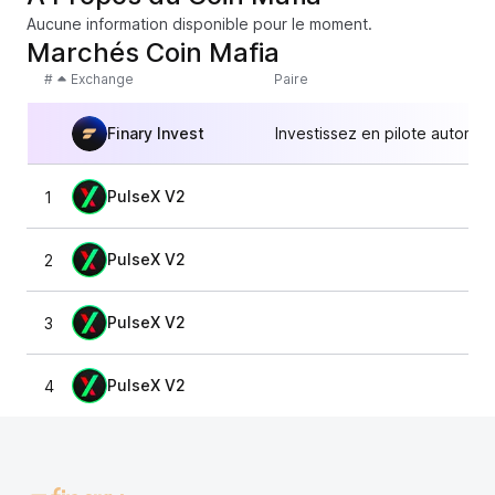
Aucune information disponible pour le moment.
Marchés Coin Mafia
#
Exchange
Paire
Finary Invest
Investissez en pilote automat
PulseX V2
1
2,
PulseX V2
2
2,
PulseX V2
3
2
PulseX V2
4
2,