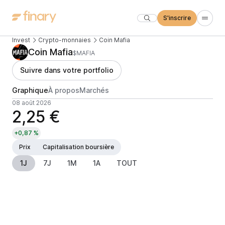
S'inscrire
Invest
Crypto-monnaies
Coin Mafia
Coin Mafia
$MAFIA
Suivre dans votre portfolio
Graphique
À propos
Marchés
08 août 2026
2,25 €
+0,87 %
Prix
Capitalisation boursière
1J
7J
1M
1A
TOUT