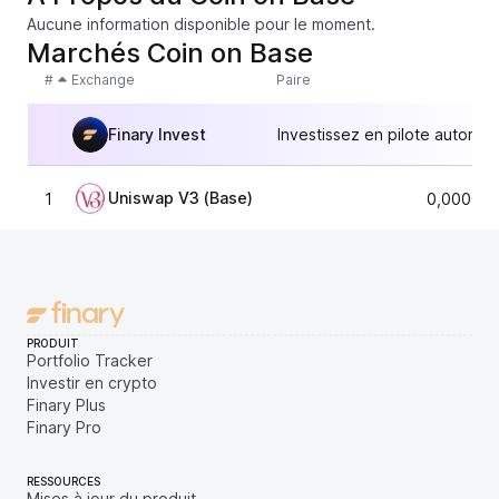
Aucune information disponible pour le moment.
Marchés Coin on Base
#
Exchange
Paire
Finary Invest
Investissez en pilote automat
Uniswap V3 (Base)
1
0,000000
PRODUIT
Portfolio Tracker
Investir en crypto
Finary Plus
Finary Pro
RESSOURCES
Mises à jour du produit