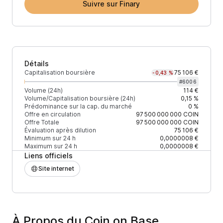
Suivre sur Finary
Détails
Capitalisation boursière
75 106 €
-0,43 %
#
6006
Volume (24h)
114 €
Volume/Capitalisation boursière (24h)
0,15 %
Prédominance sur la cap. du marché
0 %
Offre en circulation
97 500 000 000
COIN
Offre Totale
97 500 000 000
COIN
Évaluation après dilution
75 106 €
Minimum sur 24 h
0,0000008 €
Maximum sur 24 h
0,0000008 €
Liens officiels
Site internet
À Propos du Coin on Base