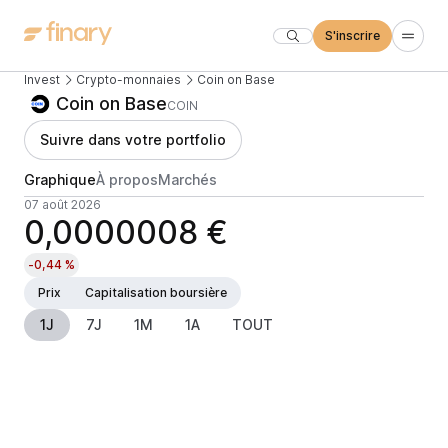
S'inscrire
Invest
Crypto-monnaies
Coin on Base
Coin on Base
COIN
Suivre dans votre portfolio
Graphique
À propos
Marchés
07 août 2026
0,0000008 €
-0,44 %
Prix
Capitalisation boursière
1J
7J
1M
1A
TOUT