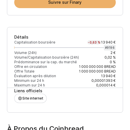
Suivre sur Finary
Détails
Capitalisation boursière
13 940 €
-0,63 %
#
9196
Volume (24h)
2 €
Volume/Capitalisation boursière (24h)
0,02 %
Prédominance sur la cap. du marché
0 %
Offre en circulation
1 000 000 000
BREAD
Offre Totale
1 000 000 000
BREAD
Évaluation après dilution
13 940 €
Minimum sur 24 h
0,00001393 €
Maximum sur 24 h
0,000014 €
Liens officiels
Site internet
À Propos du Coinbread