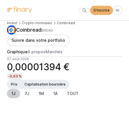
S'inscrire
Invest
Crypto-monnaies
Coinbread
Coinbread
BREAD
Suivre dans votre portfolio
Graphique
À propos
Marchés
07 août 2026
0,00001394 €
-0,63 %
Prix
Capitalisation boursière
1J
7J
1M
1A
TOUT