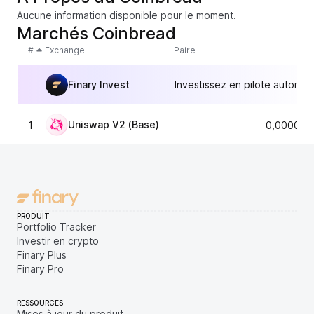
Aucune information disponible pour le moment.
Marchés Coinbread
#
Exchange
Paire
Finary Invest
Investissez en pilote automat
Uniswap V2 (Base)
1
0,000016
PRODUIT
Portfolio Tracker
Investir en crypto
Finary Plus
Finary Pro
RESSOURCES
Mises à jour du produit