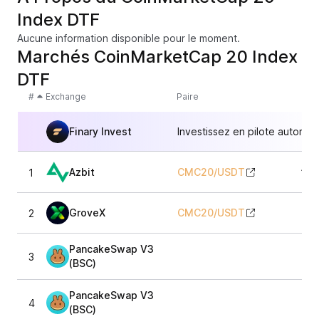
Index DTF
Aucune information disponible pour le moment.
Marchés CoinMarketCap 20 Index
DTF
#
Exchange
Paire
Finary Invest
Investissez en pilote automat
Azbit
CMC20
/
USDT
1
132
GroveX
CMC20
/
USDT
2
131
PancakeSwap V3
3
131
(BSC)
PancakeSwap V3
4
132
(BSC)