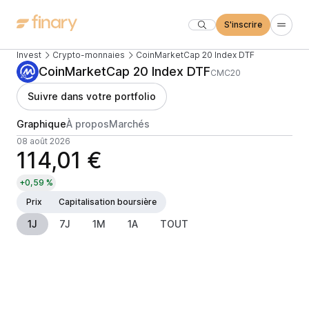
S'inscrire
Invest
Crypto-monnaies
CoinMarketCap 20 Index DTF
CoinMarketCap 20 Index DTF
CMC20
Suivre dans votre portfolio
Graphique
À propos
Marchés
08 août 2026
114,01 €
+0,59 %
Prix
Capitalisation boursière
1J
7J
1M
1A
TOUT