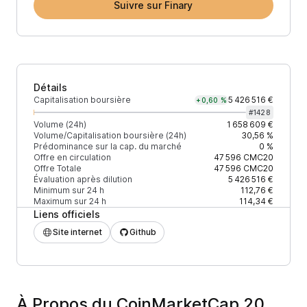
Suivre sur Finary
Détails
Capitalisation boursière
5 426 516 €
+0,60 %
#
1428
Volume (24h)
1 658 609 €
Volume/Capitalisation boursière (24h)
30,56 %
Prédominance sur la cap. du marché
0 %
Offre en circulation
47 596
CMC20
Offre Totale
47 596
CMC20
Évaluation après dilution
5 426 516 €
Minimum sur 24 h
112,76 €
Maximum sur 24 h
114,34 €
Liens officiels
Site internet
Github
À Propos du CoinMarketCap 20