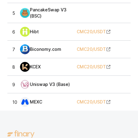
PancakeSwap V3
5
131
(BSC)
Hibt
CMC20
/
USDT
6
131
Biconomy.com
CMC20
/
USDT
7
131
KCEX
CMC20
/
USDT
8
131
Uniswap V3 (Base)
9
131
MEXC
CMC20
/
USDT
10
13