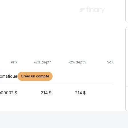
Prix
+2% depth
-2% depth
Volume (24h
tomatique
Créer un compte
000002 $
214 $
214 $
1 