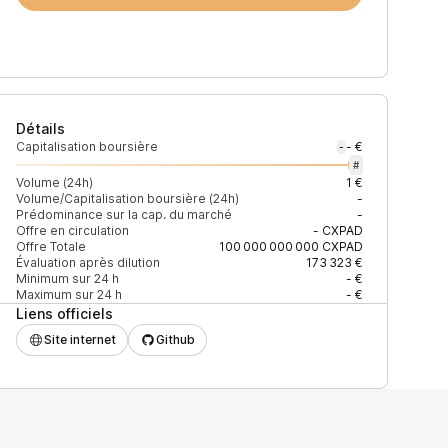
Détails
Capitalisation boursière
- €
-
#
Volume (24h)
1 €
Volume/Capitalisation boursière (24h)
-
Prédominance sur la cap. du marché
-
)
% du volume
Confiance
Mis à jour
Offre en circulation
-
CXPAD
Offre Totale
100 000 000 000
CXPAD
Évaluation après dilution
173 323 €
Minimum sur 24 h
- €
Maximum sur 24 h
- €
Liens officiels
$
100 %
Récemment
ÉLEVÉE
Site internet
Github