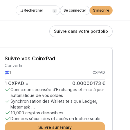
Rechercher
Se connecter
S'inscrire
/
Suivre dans votre portfolio
Suivre vos CoinxPad
Convertir
CXPAD
1
CXPAD
=
0,00000173 €
Connexion sécurisée d’Exchanges et mise à jour
automatique de vos soldes
Synchronisation des Wallets tels que Ledger,
Metamask ...
10,000 cryptos disponibles
Données sécurisées et accès en lecture seule
Suivre sur Finary