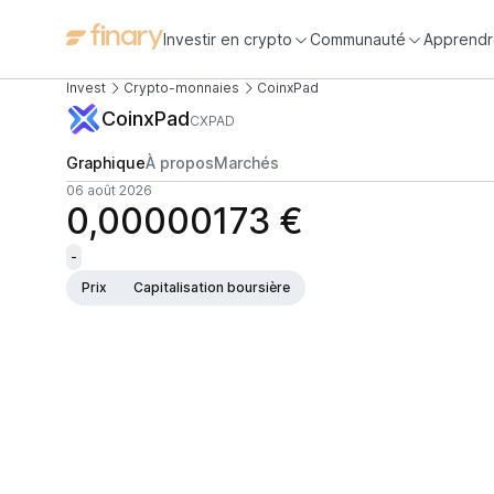
Investir en crypto
Communauté
Apprendr
Invest
Crypto-monnaies
CoinxPad
CoinxPad
CXPAD
Graphique
À propos
Marchés
06 août 2026
0,00000173 €
-
Prix
Capitalisation boursière