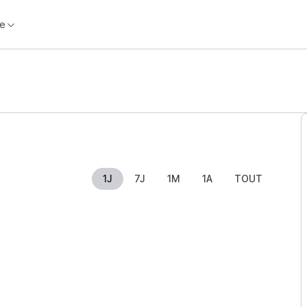
e
1J
7J
1M
1A
TOUT