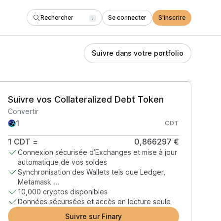
Rechercher
Se connecter
S'inscrire
/
Suivre dans votre portfolio
Suivre vos Collateralized Debt Token
Convertir
CDT
1
CDT
=
0,866297 €
Connexion sécurisée d’Exchanges et mise à jour
automatique de vos soldes
Synchronisation des Wallets tels que Ledger,
Metamask ...
10,000 cryptos disponibles
Données sécurisées et accès en lecture seule
Suivre sur Finary