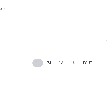
e
1J
7J
1M
1A
TOUT