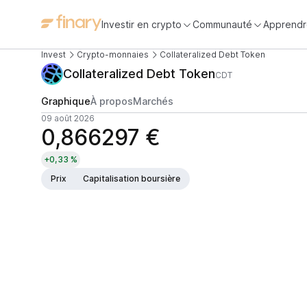
Investir en crypto
Communauté
Apprendr
Invest
Crypto-monnaies
Collateralized Debt Token
Collateralized Debt Token
CDT
Graphique
À propos
Marchés
09 août 2026
0,866297 €
+0,33 %
Prix
Capitalisation boursière