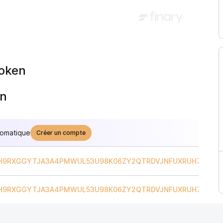
Token
en
tomatique
Créer un compte
H9RXGGYTJA3A4PMWUL53U98K06ZY2QTRDVJNFUXRUH7S8YJS
H9RXGGYTJA3A4PMWUL53U98K06ZY2QTRDVJNFUXRUH7S8YJS