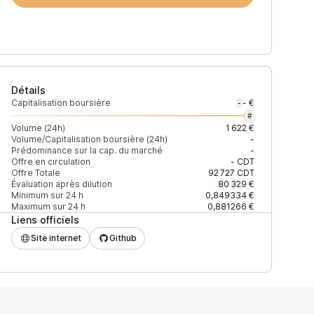
Détails
Capitalisation boursière
- €
-
#
Volume (24h)
1 622 €
Volume/Capitalisation boursière (24h)
-
Prédominance sur la cap. du marché
-
Offre en circulation
-
CDT
Offre Totale
92 727
CDT
Évaluation après dilution
80 329 €
Minimum sur 24 h
0,849334 €
Maximum sur 24 h
0,881266 €
Liens officiels
6CYXGD/UCDT
/
IBC/498A0751C798A0D9A389AA3691123DADA57
Site internet
Github
6CYXGD/UCDT
/
UOSMO