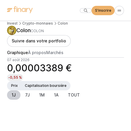
S'inscrire
Invest
Crypto-monnaies
Colon
Colon
COLON
Suivre dans votre portfolio
Graphique
À propos
Marchés
07 août 2026
0,00003389 €
-0,55 %
Prix
Capitalisation boursière
1J
7J
1M
1A
TOUT