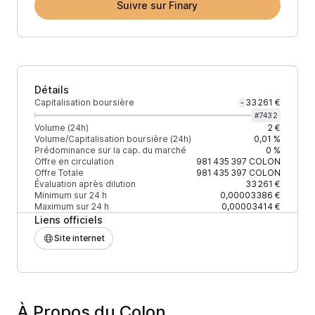
Suivre sur Finary
Détails
Capitalisation boursière
33 261 €
-
#
7432
Volume (24h)
2 €
Volume/Capitalisation boursière (24h)
0,01 %
Prédominance sur la cap. du marché
0 %
Offre en circulation
981 435 397
COLON
Offre Totale
981 435 397
COLON
Évaluation après dilution
33 261 €
Minimum sur 24 h
0,00003386 €
Maximum sur 24 h
0,00003414 €
Liens officiels
Site internet
À Propos du Colon