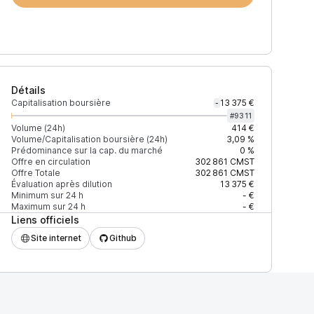
Détails
Capitalisation boursière
13 375 €
-
#
9311
Volume (24h)
414 €
Volume/Capitalisation boursière (24h)
3,09 %
Prédominance sur la cap. du marché
0 %
Offre en circulation
302 861
CMST
Offre Totale
302 861
CMST
Évaluation après dilution
13 375 €
Minimum sur 24 h
- €
Maximum sur 24 h
- €
Liens officiels
Site internet
Github