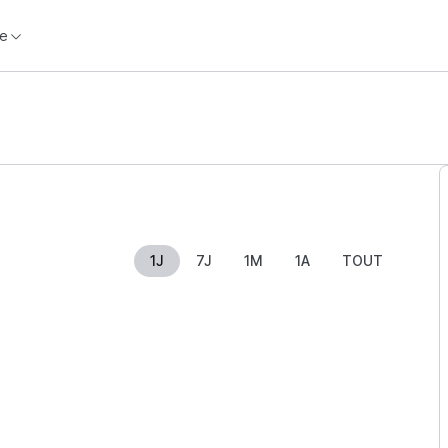
e
1J
7J
1M
1A
TOUT