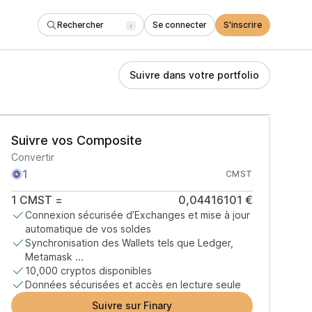
Rechercher
Se connecter
S'inscrire
/
Suivre dans votre portfolio
Suivre vos Composite
Convertir
CMST
1
CMST
=
0,04416101 €
Connexion sécurisée d’Exchanges et mise à jour
automatique de vos soldes
Synchronisation des Wallets tels que Ledger,
Metamask ...
10,000 cryptos disponibles
Données sécurisées et accès en lecture seule
Suivre sur Finary