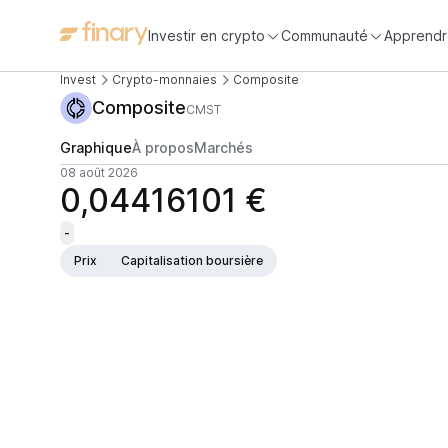
Investir en crypto
Communauté
Apprendr
Invest
Crypto-monnaies
Composite
Composite
CMST
Graphique
À propos
Marchés
08 août 2026
0,04416101 €
-
Prix
Capitalisation boursière