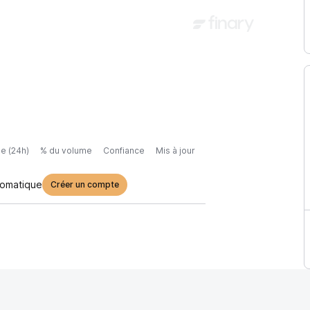
e (24h)
% du volume
Confiance
Mis à jour
tomatique
Créer un compte