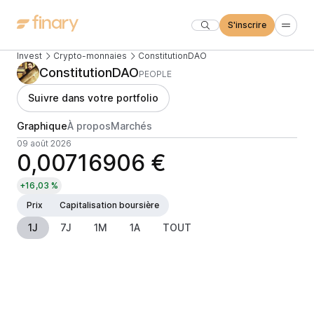
S'inscrire
Invest
Crypto-monnaies
ConstitutionDAO
ConstitutionDAO
PEOPLE
Suivre dans votre portfolio
Graphique
À propos
Marchés
09 août 2026
0,00716906 €
+16,03 %
Prix
Capitalisation boursière
1J
7J
1M
1A
TOUT