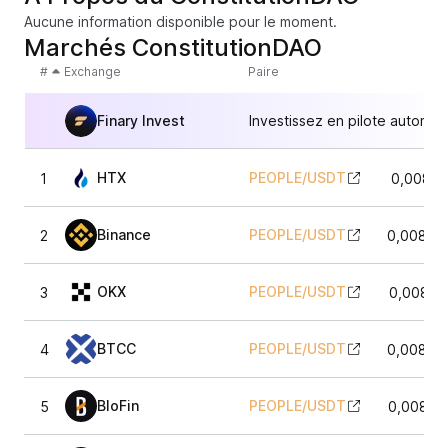
Aucune information disponible pour le moment.
Marchés ConstitutionDAO
#
Exchange
Paire
Finary Invest
Investissez en pilote automat
HTX
PEOPLE
/
USDT
1
0,00821
Binance
PEOPLE
/
USDT
2
0,00824
OKX
PEOPLE
/
USDT
3
0,00824
BTCC
PEOPLE
/
USDT
4
0,00825
BloFin
PEOPLE
/
USDT
5
0,00823