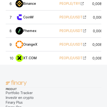
Binance
PEOPLE
/
TRY
6
0,00826
CoinW
PEOPLE
/
USDT
7
0,00821
Phemex
PEOPLE
/
USDT
8
0,00821
OrangeX
PEOPLE
/
USDT
9
0,00824
XT.COM
PEOPLE
/
USDT
10
0,00824
PRODUIT
Portfolio Tracker
Investir en crypto
Finary Plus