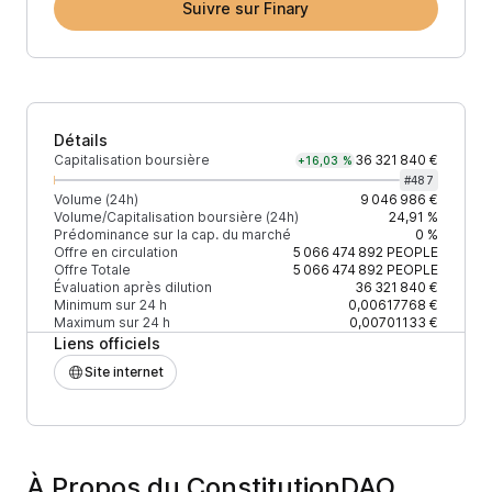
Suivre sur Finary
Détails
Capitalisation boursière
36 321 840 €
+16,03 %
#
487
Volume (24h)
9 046 986 €
Volume/Capitalisation boursière (24h)
24,91 %
Prédominance sur la cap. du marché
0 %
Offre en circulation
5 066 474 892
PEOPLE
Offre Totale
5 066 474 892
PEOPLE
Évaluation après dilution
36 321 840 €
Minimum sur 24 h
0,00617768 €
Maximum sur 24 h
0,00701133 €
Liens officiels
Site internet
À Propos du ConstitutionDAO