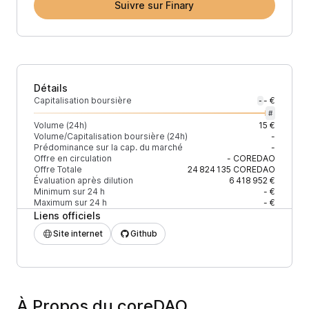
Suivre sur Finary
Détails
Capitalisation boursière
- €
-
#
Volume (24h)
15 €
Volume/Capitalisation boursière (24h)
-
Prédominance sur la cap. du marché
-
Offre en circulation
-
COREDAO
Offre Totale
24 824 135
COREDAO
Évaluation après dilution
6 418 952 €
Minimum sur 24 h
- €
Maximum sur 24 h
- €
Liens officiels
Site internet
Github
À Propos du coreDAO