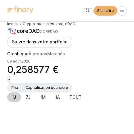
S'inscrire
Invest
Crypto-monnaies
coreDAO
coreDAO
COREDAO
Suivre dans votre portfolio
Graphique
À propos
Marchés
09 août 2026
0,258577 €
-
Prix
Capitalisation boursière
1J
7J
1M
1A
TOUT