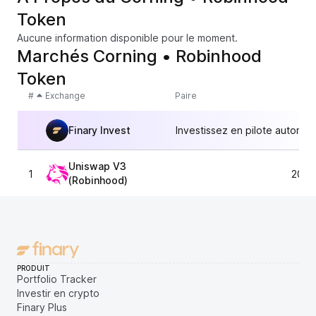
Token
Aucune information disponible pour le moment.
Marchés Corning • Robinhood
Token
#
Exchange
Paire
Finary Invest
Investissez en pilote automat
Uniswap V3
1
204,
(Robinhood)
PRODUIT
Portfolio Tracker
Investir en crypto
Finary Plus