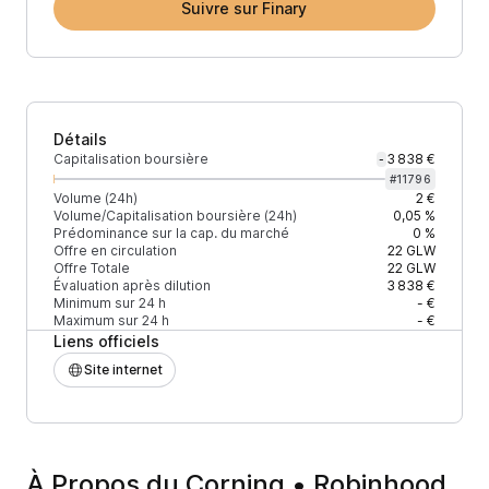
Suivre sur Finary
Détails
Capitalisation boursière
3 838 €
-
#
11796
Volume (24h)
2 €
Volume/Capitalisation boursière (24h)
0,05 %
Prédominance sur la cap. du marché
0 %
Offre en circulation
22
GLW
Offre Totale
22
GLW
Évaluation après dilution
3 838 €
Minimum sur 24 h
- €
Maximum sur 24 h
- €
Liens officiels
Site internet
À Propos du Corning • Robinhood