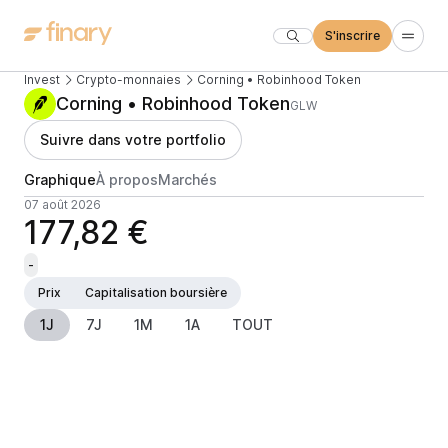
S'inscrire
Invest
Crypto-monnaies
Corning • Robinhood Token
Corning • Robinhood Token
GLW
Suivre dans votre portfolio
Graphique
À propos
Marchés
07 août 2026
177,82 €
-
Prix
Capitalisation boursière
1J
7J
1M
1A
TOUT